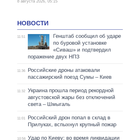
8 августа 2026, 05:15
НОВОСТИ
Генштаб сообщил об ударе
11:51
по буровой установке
«Сиваш» и подтвердил
поражение двух НПЗ
Российские дроны атаковали
11:36
пассажирский поезд Сумы – Киев
Украина прошла период рекордной
11:32
августовской жары без отключений
света – Шмыгаль
Российский дрон попал в склад в
11:01
Прилуках, вспыхнул крупный пожар
Удар по Киеву: во время ликвидации
10:56