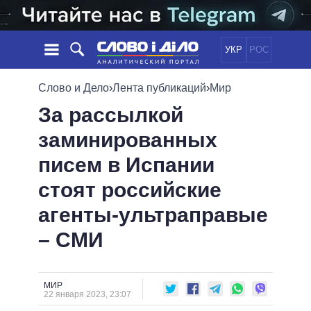
УКР
РОС
НОВОСТИ
Слово и Дело
›
Лента публикаций
›
Мир
За рассылкой
ОБЕЩАНИЯ
ЛЕНТА
ПОЛИТИКА
заминированных
СОБЫТИЯ
ЭКОНОМИКА
ПОЛИТИКИ
писем в Испании
СТАТЬИ
ОБЩЕСТВО
ИНФОГРАФИКА
МНЕНИЯ
МИР
ВСЕ ПОЛИТИКИ
стоят российские
ОБЗОРЫ
ПРЕЗИДЕНТ И ОФИС
агенты-ультраправые
ВИДЕО
ДАЙДЖЕСТЫ
ВЕРХОВНАЯ РАДА
– СМИ
ПОДДЕРЖАТЬ
КАБИНЕТ МИНИСТРОВ
ГЛАВЫ ОБЛАДМИНИСТРАЦИЙ
СРАВНЕНИЕ ПОЛИТИКОВ
МЭРЫ
МИР
22 января 2023, 23:07
ВСЕ ПЕРСОНЫ