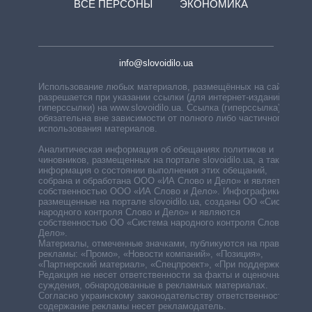
ВСЕ ПЕРСОНЫ
ЭКОНОМИКА
info@slovoidilo.ua
Использование любых материалов, размещённых на сайте,
разрешается при указании ссылки (для интернет-изданий —
гиперссылки) на www.slovoidilo.ua. Ссылка (гиперссылка)
обязательна вне зависимости от полного либо частичного
использования материалов.
Аналитическая информация об обещаниях политиков и
чиновников, размещенных на портале slovoidilo.ua, а также
информация о состоянии выполнения этих обещаний,
собрана и обработана ООО «ИА Слово и Дело» и является
собственностью ООО «ИА Слово и Дело». Инфографики,
размещенные на портале slovoidilo.ua, созданы ОО «Система
народного контроля Слово и Дело» и являются
собственностью ОО «Система народного контроля Слово и
Дело».
Материалы, отмеченные значками, публикуются на правах
рекламы: «Промо», «Новости компаний», «Позиция»,
«Партнерский материал», «Спецпроект», «При поддержке».
Редакция не несет ответственности за факты и оценочные
суждения, обнародованные в рекламных материалах.
Согласно украинскому законодательству ответственность за
содержание рекламы несет рекламодатель.