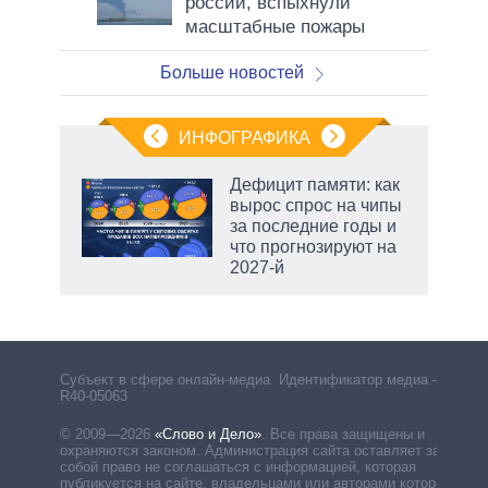
россии, вспыхнули
масштабные пожары
Больше новостей
ИНФОГРАФИКА
Дефицит памяти: как
вырос спрос на чипы
за последние годы и
что прогнозируют на
2027-й
Субъект в сфере онлайн-медиа. Идентификатор медиа –
R40-05063
© 2009—2026
«Слово и Дело»
.
Все права защищены и
охраняются законом. Администрация сайта оставляет за
собой право не соглашаться с информацией, которая
публикуется на сайте, владельцами или авторами которой