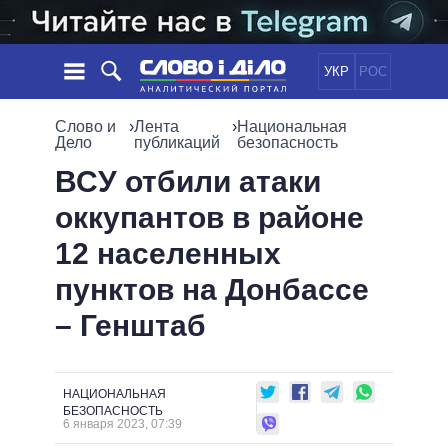
УКР
РОС
НОВОСТИ
Слово и
›
Лента
›
Национальная
Дело
публикаций
безопасность
ОБЕЩАНИЯ
ЛЕНТА
ПОЛИТИКА
ВСУ отбили атаки
СОБЫТИЯ
ЭКОНОМИКА
оккупантов в районе
ПОЛИТИКИ
СТАТЬИ
ОБЩЕСТВО
12 населенных
ИНФОГРАФИКА
МНЕНИЯ
МИР
ВСЕ ПОЛИТИКИ
пунктов на Донбассе
ОБЗОРЫ
ПРЕЗИДЕНТ И ОФИС
ВИДЕО
– Генштаб
ДАЙДЖЕСТЫ
ВЕРХОВНАЯ РАДА
ПОДДЕРЖАТЬ
КАБИНЕТ МИНИСТРОВ
ГЛАВЫ ОБЛАДМИНИСТРАЦИЙ
СРАВНЕНИЕ ПОЛИТИКОВ
НАЦИОНАЛЬНАЯ
МЭРЫ
БЕЗОПАСНОСТЬ
6 января 2023, 07:39
ВСЕ ПЕРСОНЫ