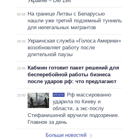
Украине – Die Zeit
На границе Литвы с Беларусью
00:58
нашли уже третий подземный туннель
для нелегальных мигрантов
Украинская служба «Голоса Америки»
00:26
возобновляет работу после
длительной паузы
Кабмин готовит пакет решений для
23:45
бесперебойной работы бизнеса
после ударов рф: что предлагают
Рф массированно
ИТОГИ
23:00
ударила по Киеву и
области, а экс-послу
Стефанишиной вручили подозрение.
Главное за день
Больше новостей