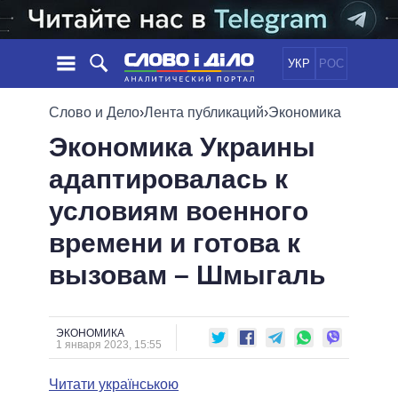
УКР
РОС
НОВОСТИ
Слово и Дело
›
Лента публикаций
›
Экономика
Экономика Украины
ОБЕЩАНИЯ
ЛЕНТА
ПОЛИТИКА
адаптировалась к
СОБЫТИЯ
ЭКОНОМИКА
ПОЛИТИКИ
условиям военного
СТАТЬИ
ОБЩЕСТВО
ИНФОГРАФИКА
МНЕНИЯ
МИР
ВСЕ ПОЛИТИКИ
времени и готова к
ОБЗОРЫ
ПРЕЗИДЕНТ И ОФИС
вызовам – Шмыгаль
ВИДЕО
ДАЙДЖЕСТЫ
ВЕРХОВНАЯ РАДА
ПОДДЕРЖАТЬ
КАБИНЕТ МИНИСТРОВ
ГЛАВЫ ОБЛАДМИНИСТРАЦИЙ
ЭКОНОМИКА
СРАВНЕНИЕ ПОЛИТИКОВ
1 января 2023, 15:55
МЭРЫ
Читати українською
ВСЕ ПЕРСОНЫ