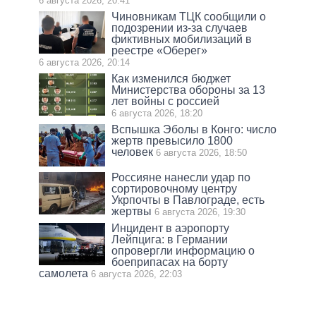
6 августа 2026, 20:41
Чиновникам ТЦК сообщили о
подозрении из-за случаев
фиктивных мобилизаций в
реестре «Оберег»
6 августа 2026, 20:14
Как изменился бюджет
Министерства обороны за 13
лет войны с россией
6 августа 2026, 18:20
Вспышка Эболы в Конго: число
жертв превысило 1800
человек
6 августа 2026, 18:50
Россияне нанесли удар по
сортировочному центру
Укрпочты в Павлограде, есть
жертвы
6 августа 2026, 19:30
Инцидент в аэропорту
Лейпцига: в Германии
опровергли информацию о
боеприпасах на борту
самолета
6 августа 2026, 22:03