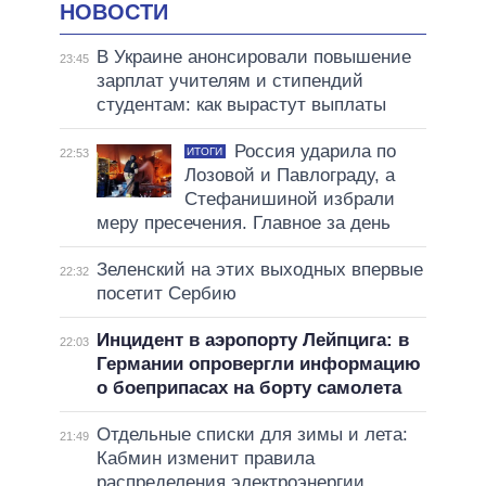
НОВОСТИ
В Украине анонсировали повышение
23:45
зарплат учителям и стипендий
студентам: как вырастут выплаты
Россия ударила по
ИТОГИ
22:53
Лозовой и Павлограду, а
Стефанишиной избрали
меру пресечения. Главное за день
Зеленский на этих выходных впервые
22:32
посетит Сербию
Инцидент в аэропорту Лейпцига: в
22:03
Германии опровергли информацию
о боеприпасах на борту самолета
Отдельные списки для зимы и лета:
21:49
Кабмин изменит правила
распределения электроэнергии