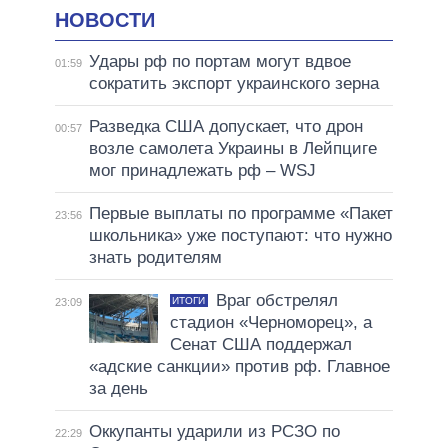
НОВОСТИ
Удары рф по портам могут вдвое
01:59
сократить экспорт украинского зерна
Разведка США допускает, что дрон
00:57
возле самолета Украины в Лейпциге
мог принадлежать рф – WSJ
Первые выплаты по программе «Пакет
23:56
школьника» уже поступают: что нужно
знать родителям
Враг обстрелял
ИТОГИ
23:09
стадион «Черноморец», а
Сенат США поддержал
«адские санкции» против рф. Главное
за день
Оккупанты ударили из РСЗО по
22:29