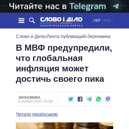
УКР
РОС
НОВОСТИ
Слово и Дело
›
Лента публикаций
›
Экономика
В МВФ предупредили,
ОБЕЩАНИЯ
ЛЕНТА
ПОЛИТИКА
что глобальная
СОБЫТИЯ
ЭКОНОМИКА
ПОЛИТИКИ
инфляция может
СТАТЬИ
ОБЩЕСТВО
ИНФОГРАФИКА
МНЕНИЯ
МИР
ВСЕ ПОЛИТИКИ
достичь своего пика
ОБЗОРЫ
ПРЕЗИДЕНТ И ОФИС
ВИДЕО
ДАЙДЖЕСТЫ
ВЕРХОВНАЯ РАДА
ЭКОНОМИКА
ПОДДЕРЖАТЬ
КАБИНЕТ МИНИСТРОВ
8 ноября 2022, 02:00
ГЛАВЫ ОБЛАДМИНИСТРАЦИЙ
СРАВНЕНИЕ ПОЛИТИКОВ
Читати українською
МЭРЫ
ВСЕ ПЕРСОНЫ