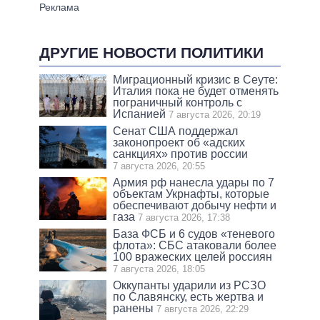
ДРУГИЕ НОВОСТИ ПОЛИТИКИ
Миграционный кризис в Сеуте:
Италия пока не будет отменять
пограничный контроль с
Испанией
7 августа 2026, 20:19
Сенат США поддержал
законопроект об «адских
санкциях» против россии
7 августа 2026, 20:55
Армия рф нанесла удары по 7
объектам Укрнафты, которые
обеспечивают добычу нефти и
газа
7 августа 2026, 17:38
База ФСБ и 6 судов «теневого
флота»: СБС атаковали более
100 вражеских целей россиян
7 августа 2026, 18:05
Оккупанты ударили из РСЗО
по Славянску, есть жертва и
ранены
7 августа 2026, 22:29