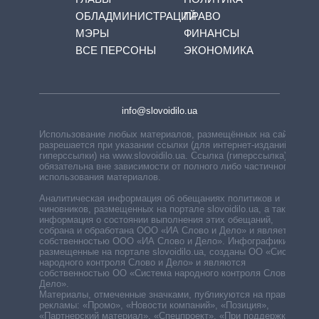
ОБЛАДМИНИСТРАЦИЙ
ПРАВО
МЭРЫ
ФИНАНСЫ
ВСЕ ПЕРСОНЫ
ЭКОНОМИКА
info@slovoidilo.ua
Использование любых материалов, размещённых на сайте,
разрешается при указании ссылки (для интернет-изданий —
гиперссылки) на www.slovoidilo.ua. Ссылка (гиперссылка)
обязательна вне зависимости от полного либо частичного
использования материалов.
Аналитическая информация об обещаниях политиков и
чиновников, размещенных на портале slovoidilo.ua, а также
информация о состоянии выполнения этих обещаний,
собрана и обработана ООО «ИА Слово и Дело» и является
собственностью ООО «ИА Слово и Дело». Инфографики,
размещенные на портале slovoidilo.ua, созданы ОО «Система
народного контроля Слово и Дело» и являются
собственностью ОО «Система народного контроля Слово и
Дело».
Материалы, отмеченные значками, публикуются на правах
рекламы: «Промо», «Новости компаний», «Позиция»,
«Партнерский материал», «Спецпроект», «При поддержке».