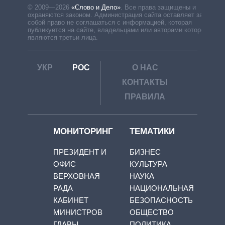
© 2009—2026
«Слово и Дело»
.
Все права защищены и
охраняются законом. Администрация сайта оставляет за
собой право не соглашаться с информацией, которая
публикуется на сайте, владельцами или авторами которой
являются третьи лица.
УКР
РОС
О НАС
КОНТАКТЫ
ПРАВИЛА
МОНИТОРИНГ
ТЕМАТИКИ
ПРЕЗИДЕНТ И
БИЗНЕС
ОФИС
КУЛЬТУРА
ВЕРХОВНАЯ
НАУКА
РАДА
НАЦИОНАЛЬНАЯ
КАБИНЕТ
БЕЗОПАСНОСТЬ
МИНИСТРОВ
ОБЩЕСТВО
ГЛАВЫ
ПОЛИТИКА