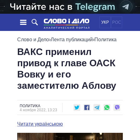
УКР
РОС
НОВОСТИ
Слово и Дело
›
Лента публикаций
›
Политика
ВАКС применил
ОБЕЩАНИЯ
ЛЕНТА
ПОЛИТИКА
привод к главе ОАСК
СОБЫТИЯ
ЭКОНОМИКА
ПОЛИТИКИ
Вовку и его
СТАТЬИ
ОБЩЕСТВО
ИНФОГРАФИКА
МНЕНИЯ
МИР
ВСЕ ПОЛИТИКИ
заместителю Аблову
ОБЗОРЫ
ПРЕЗИДЕНТ И ОФИС
ВИДЕО
ДАЙДЖЕСТЫ
ВЕРХОВНАЯ РАДА
ПОЛИТИКА
ПОДДЕРЖАТЬ
КАБИНЕТ МИНИСТРОВ
4 ноября 2022, 13:23
ГЛАВЫ ОБЛАДМИНИСТРАЦИЙ
СРАВНЕНИЕ ПОЛИТИКОВ
Читати українською
МЭРЫ
ВСЕ ПЕРСОНЫ