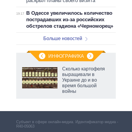
раскрыл планы своего визита
В Одессе увеличилось количество
19:17
пострадавших из-за российских
обстрелов стадиона «Черноморец»
Больше новостей
ИНФОГРАФИКА
Сколько картофеля
выращивали в
не за
Украине до и во
асть
время большой
елью
войны
Субъект в сфере онлайн-медиа. Идентификатор медиа –
R40-05063