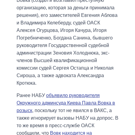
Вовка (создал и возглавил преступную
организацию, которая за деньги принимала
решения), его заместителей Евгения Аблова
и Владимира Келеберду, судей ОАСК
Алексея Огурцова, Игоря Качура, Игоря
Погребниченко, Богдана Санина, бывшего
руководителя Государственной судебной
администрации Зеновия Холоднюка, экс-
членов Высшей квалификационной
комиссии судей Сергея Остапца и Николая
Сироша, а также адвоката Александра
Кротюка.
Ранее НАБУ
объявило руководителя
Окружного админсуда Киева Павла Вовка в
розыск
, поскольку тот не явился в ВАКС, а
также игнорирует вызовы НАБУ на допрос. В
то же время в пресс-службе ОАСК
сообщили, что
Вовк находится на