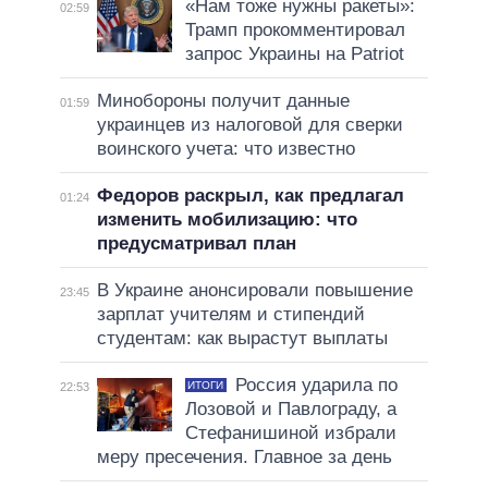
«Нам тоже нужны ракеты»:
02:59
Трамп прокомментировал
запрос Украины на Patriot
Минобороны получит данные
01:59
украинцев из налоговой для сверки
воинского учета: что известно
Федоров раскрыл, как предлагал
01:24
изменить мобилизацию: что
предусматривал план
В Украине анонсировали повышение
23:45
зарплат учителям и стипендий
студентам: как вырастут выплаты
Россия ударила по
ИТОГИ
22:53
Лозовой и Павлограду, а
Стефанишиной избрали
меру пресечения. Главное за день