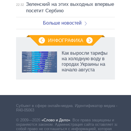
Зеленский на этих выходных впервые
22:32
посетит Сербию
Больше новостей
ИНФОГРАФИКА
Как выросли тарифы
на холодную воду в
не за
городах Украины на
асть
начало августа
елью
Субъект в сфере онлайн-медиа. Идентификатор медиа –
R40-05063
© 2009—2026
«Слово и Дело»
.
Все права защищены и
охраняются законом. Администрация сайта оставляет за
собой право не соглашаться с информацией, которая