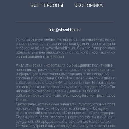
ВСЕ ПЕРСОНЫ
ЭКОНОМИКА
info@slovoidilo.ua
Использование любых материалов, размещённых на сайте,
разрешается при указании ссылки (для интернет-изданий —
гиперссылки) на www.slovoidilo.ua. Ссылка (гиперссылка)
обязательна вне зависимости от полного либо частичного
использования материалов.
Аналитическая информация об обещаниях политиков и
чиновников, размещенных на портале slovoidilo.ua, а также
информация о состоянии выполнения этих обещаний,
собрана и обработана ООО «ИА Слово и Дело» и является
собственностью ООО «ИА Слово и Дело». Инфографики,
размещенные на портале slovoidilo.ua, созданы ОО «Система
народного контроля Слово и Дело» и являются
собственностью ОО «Система народного контроля Слово и
Дело».
Материалы, отмеченные значками, публикуются на правах
рекламы: «Промо», «Новости компаний», «Позиция»,
«Партнерский материал», «Спецпроект», «При поддержке».
Редакция не несет ответственности за факты и оценочные
суждения, обнародованные в рекламных материалах.
Согласно украинскому законодательству ответственность за