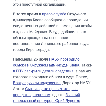
этой преступной организации.
В то же время в
пресс-службе
Окружного
админсуда Киева сообщают о проведении
следственных действий в помещении якобы
в «делах Майдана». В суде добавили, что
обыски проходят на основании
постановления Ленинского районного суда
города Кировограда.
Напомним, 26 июля
НАБУ проводило
обыски в Окружном админсуде Киева
. Также
в ГПУ раскрыли детали следствия
, в рамках
которого проходили обыски в суде. Позже,
Вовку вручили подозрение
. Директор НАБУ
Артем
Сытник даже просил это дело
передать детективам
, однако
бывший
генеральный прокурор Юрий Луценко