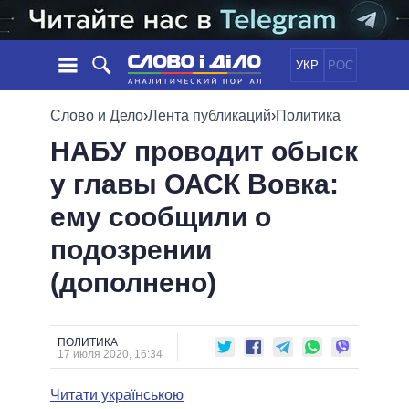
УКР
РОС
НОВОСТИ
Слово и Дело
›
Лента публикаций
›
Политика
НАБУ проводит обыск
ОБЕЩАНИЯ
ЛЕНТА
ПОЛИТИКА
у главы ОАСК Вовка:
СОБЫТИЯ
ЭКОНОМИКА
ПОЛИТИКИ
ему сообщили о
СТАТЬИ
ОБЩЕСТВО
ИНФОГРАФИКА
МНЕНИЯ
МИР
ВСЕ ПОЛИТИКИ
подозрении
ОБЗОРЫ
ПРЕЗИДЕНТ И ОФИС
(дополнено)
ВИДЕО
ДАЙДЖЕСТЫ
ВЕРХОВНАЯ РАДА
ПОДДЕРЖАТЬ
КАБИНЕТ МИНИСТРОВ
ГЛАВЫ ОБЛАДМИНИСТРАЦИЙ
ПОЛИТИКА
СРАВНЕНИЕ ПОЛИТИКОВ
17 июля 2020, 16:34
МЭРЫ
Читати українською
ВСЕ ПЕРСОНЫ