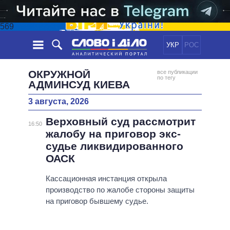
569
УКР
РОС
НОВОСТИ
ОКРУЖНОЙ
все публикации
по тегу
АДМИНСУД КИЕВА
ОБЕЩАНИЯ
ЛЕНТА
ПОЛИТИКА
3 августа, 2026
СОБЫТИЯ
ЭКОНОМИКА
ПОЛИТИКИ
Верховный суд рассмотрит
16:50
СТАТЬИ
ОБЩЕСТВО
жалобу на приговор экс-
ИНФОГРАФИКА
МНЕНИЯ
МИР
ВСЕ ПОЛИТИКИ
судье ликвидированного
ОБЗОРЫ
ПРЕЗИДЕНТ И ОФИС
ОАСК
ВИДЕО
ДАЙДЖЕСТЫ
ВЕРХОВНАЯ РАДА
Кассационная инстанция открыла
ПОДДЕРЖАТЬ
КАБИНЕТ МИНИСТРОВ
производство по жалобе стороны защиты
ГЛАВЫ ОБЛАДМИНИСТРАЦИЙ
на приговор бывшему судье.
СРАВНЕНИЕ ПОЛИТИКОВ
МЭРЫ