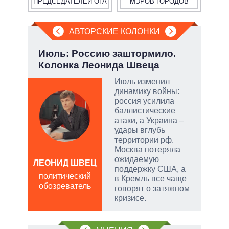
ПРЕДСЕДАТЕЛЕЙ ОГА
МЭРОВ ГОРОДОВ
АВТОРСКИЕ КОЛОНКИ
:
Июль: Россию заштормило.
Пят
Колонка Леонида Швеца
Укр
Июль изменил
динамику войны:
тый
россия усилила
баллистические
атаки, а Украина –
чатые
удары вглубь
ем
территории рф.
Москва потеряла
ожидаемую
а
ЛЕОНИД ШВЕЦ
АЛ
поддержку США, а
Р
политический
в Кремль все чаще
обозреватель
пол
говорят о затяжном
обо
кризисе.