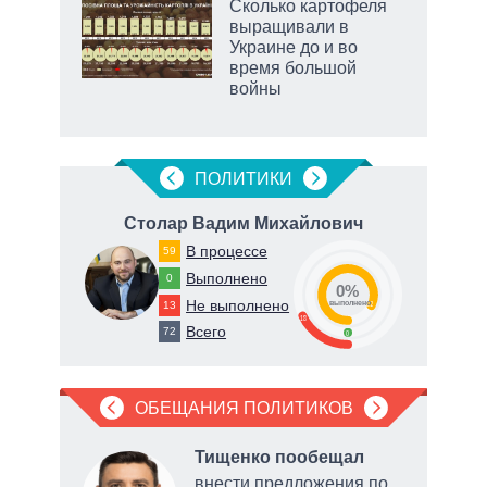
рифы
Сколько картофеля
у в
выращивали в
 на
Украине до и во
время большой
войны
рф
ПОЛИТИКИ
ч
Столар Вадим Михайлович
В
В процессе
59
Выполнено
0
0%
Не выполнено
13
82
о
выполнено
18
Всего
72
0
ОБЕЩАНИЯ ПОЛИТИКОВ
Тищенко пообещал
внести предложения по