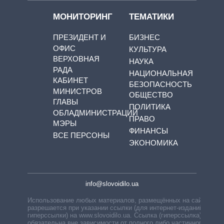
МОНИТОРИНГ
ТЕМАТИКИ
ПРЕЗИДЕНТ И
БИЗНЕС
ОФИС
КУЛЬТУРА
ВЕРХОВНАЯ
НАУКА
РАДА
НАЦИОНАЛЬНАЯ
КАБИНЕТ
БЕЗОПАСНОСТЬ
МИНИСТРОВ
ОБЩЕСТВО
ГЛАВЫ
ПОЛИТИКА
ОБЛАДМИНИСТРАЦИЙ
ПРАВО
МЭРЫ
ФИНАНСЫ
ВСЕ ПЕРСОНЫ
ЭКОНОМИКА
info@slovoidilo.ua
Использование любых материалов, размещённых на сайте,
разрешается при указании ссылки (для интернет-изданий —
гиперссылки) на www.slovoidilo.ua. Ссылка (гиперссылка)
обязательна вне зависимости от полного либо частичного