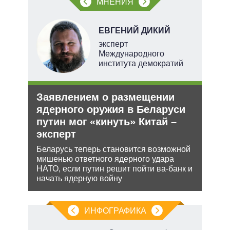
МНЕНИЯ
ЕВГЕНИЙ ДИКИЙ
тель
эксперт
Международного
института демократий
и
Заявлением о размещении
Укр
О и
ядерного оружия в Беларуси
дец
путин мог «кинуть» Китай –
теп
эксперт
ии на
Деце
 по
позв
Беларусь теперь становится возможной
кото
мишенью ответного ядерного удара
без 
НАТО, если путин решит пойти ва-банк и
начать ядерную войну
ИНФОГРАФИКА