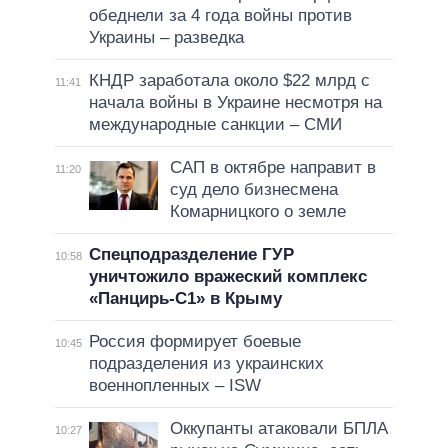
обеднели за 4 года войны против
Украины – разведка
КНДР заработала около $22 млрд с
11:41
начала войны в Украине несмотря на
международные санкции – СМИ
САП в октябре направит в
11:20
суд дело бизнесмена
Комарницкого о земле
Спецподразделение ГУР
10:58
уничтожило вражеский комплекс
«Панцирь-С1» в Крыму
Россия формирует боевые
10:45
подразделения из украинских
военнопленных – ISW
Оккупанты атаковали БПЛА
10:27