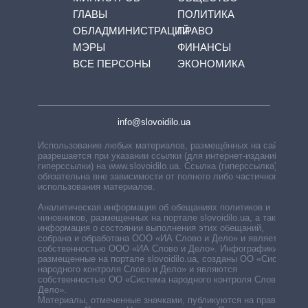
ГЛАВЫ
ПОЛИТИКА
ОБЛАДМИНИСТРАЦИЙ
ПРАВО
МЭРЫ
ФИНАНСЫ
ВСЕ ПЕРСОНЫ
ЭКОНОМИКА
info@slovoidilo.ua
Использование любых материалов, размещённых на сайте,
разрешается при указании ссылки (для интернет-изданий —
гиперссылки) на www.slovoidilo.ua. Ссылка (гиперссылка)
обязательна вне зависимости от полного либо частичного
использования материалов.
Аналитическая информация об обещаниях политиков и
чиновников, размещенных на портале slovoidilo.ua, а также
информация о состоянии выполнения этих обещаний,
собрана и обработана ООО «ИА Слово и Дело» и является
собственностью ООО «ИА Слово и Дело». Инфографики,
размещенные на портале slovoidilo.ua, созданы ОО «Система
народного контроля Слово и Дело» и являются
собственностью ОО «Система народного контроля Слово и
Дело».
Материалы, отмеченные значками, публикуются на правах