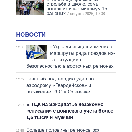
стрельба в школе, семь
погибших и как минимум 15
раненых
7 августа 2026, 10:08
НОВОСТИ
«Укрзализныця» изменила
12:58
маршруты ряда поездов из-
за ситуации с
безопасностью в восточных регионах
Генштаб подтвердил удар по
12:49
аэродрому «Гвардейское» и
поражение РЛС в Оленевке
В ТЦК на Закарпатье незаконно
12:07
«списали» с воинского учета более
1,5 тысячи мужчин
Больше половины регионов рф
11:58