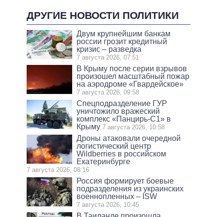
ДРУГИЕ НОВОСТИ ПОЛИТИКИ
Двум крупнейшим банкам
россии грозит кредитный
кризис – разведка
7 августа 2026, 07:51
В Крыму после серии взрывов
произошел масштабный пожар
на аэродроме «Гвардейское»
7 августа 2026, 09:58
Спецподразделение ГУР
уничтожило вражеский
комплекс «Панцирь-С1» в
Крыму
7 августа 2026, 10:58
Дроны атаковали очередной
логистический центр
Wildberries в российском
Екатеринбурге
7 августа 2026, 08:16
Россия формирует боевые
подразделения из украинских
военнопленных – ISW
7 августа 2026, 10:45
В Таиланде произошла