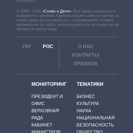
R40-05063
© 2009—2026
«Слово и Дело»
.
Все права защищены и
охраняются законом. Администрация сайта оставляет за
собой право не соглашаться с информацией, которая
публикуется на сайте, владельцами или авторами которой
являются третьи лица.
УКР
РОС
О НАС
КОНТАКТЫ
ПРАВИЛА
МОНИТОРИНГ
ТЕМАТИКИ
ПРЕЗИДЕНТ И
БИЗНЕС
ОФИС
КУЛЬТУРА
ВЕРХОВНАЯ
НАУКА
РАДА
НАЦИОНАЛЬНАЯ
КАБИНЕТ
БЕЗОПАСНОСТЬ
МИНИСТРОВ
ОБЩЕСТВО