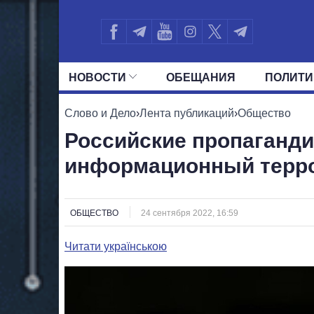
НОВОСТИ
ОБЕЩАНИЯ
ПОЛИТИ
ВСЕ ПОЛИТИКИ
ПРЕЗИДЕНТ И ОФ
Слово и Дело
›
Лента публикаций
›
Общество
Российские пропаганд
информационный терро
ОБЩЕСТВО
24 сентября 2022, 16:59
Читати українською