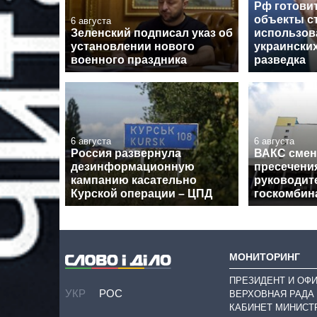
Рф готовит
объекты с
6 августа
Зеленский подписал указ об
использов
установлении нового
украинских
военного праздника
разведка
6 августа
6 августа
Россия развернула
ВАКС смен
дезинформационную
пресечения
кампанию касательно
руководит
Курской операции – ЦПД
госкомбин
МОНИТОРИНГ
ПРЕЗИДЕНТ И ОФ
УКР
РОС
ВЕРХОВНАЯ РАДА
КАБИНЕТ МИНИСТ