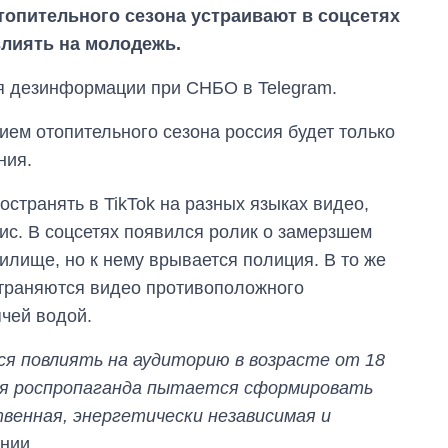
топительного сезона устраивают в соцсетях
лиять на молодежь.
я дезинформации при СНБО в Telegram.
ием отопительного сезона россия будет только
ния.
остранять в TikTok на разных языках видео,
ис. В соцсетях появился ролик о замерзшем
илище, но к нему врывается полиция. В то же
остраняются видео противоположного
чей водой.
ся повлиять на аудиторию в возрасте от 18
я роспропаганда пытается сформировать
Как выросли
твенная, энергетически независимая и
тарифы на
нии.
холодную воду в