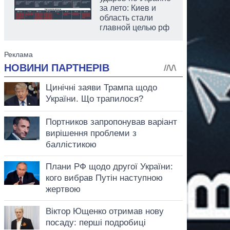
за лето: Киев и
область стали
главной целью рф