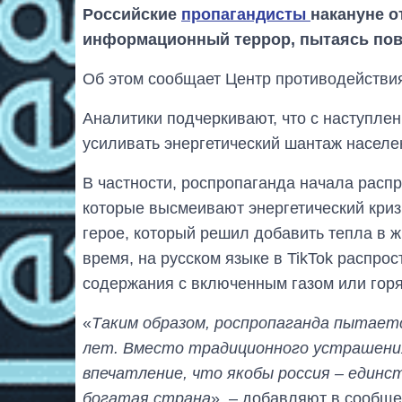
Российские
пропагандисты
накануне о
информационный террор, пытаясь пов
Об этом сообщает Центр противодействи
Аналитики подчеркивают, что с наступлен
усиливать энергетический шантаж населе
В частности, роспропаганда начала распр
которые высмеивают энергетический криз
герое, который решил добавить тепла в ж
время, на русском языке в TikTok распр
содержания с включенным газом или горя
«
Таким образом, роспропаганда пытает
лет. Вместо традиционного устрашени
впечатление, что якобы россия – единс
богатая страна
», – добавляют в сообще