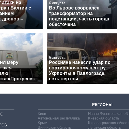
 атаки на
6 августа
тран Балтии с
Во Львове взорвался
анием
трансформатор на
 дронов –
подстанции, часть города
обесточена
6 августа
ил меру
Россияне нанесли удар по
 экс-
сортировочному центру
елю
Укрпочты в Павлограде,
ата «Прогресс»
есть жертвы
РЕГИОНЫ
Киев
Ивано-Франковская об
ИС
Автономная республика
Киевская область
Крым
Кировоградская област
РОВ
Винницкая область
Луганская область