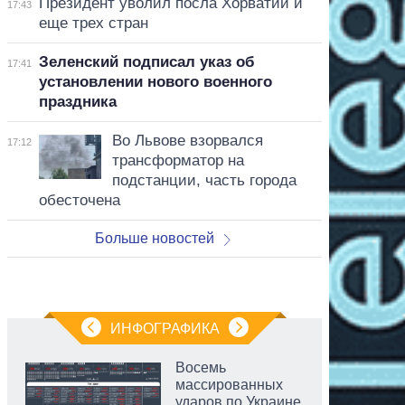
Президент уволил посла Хорватии и
17:43
еще трех стран
Зеленский подписал указ об
17:41
установлении нового военного
праздника
Во Львове взорвался
17:12
трансформатор на
подстанции, часть города
обесточена
Больше новостей
ИНФОГРАФИКА
Восемь
массированных
ударов по Украине