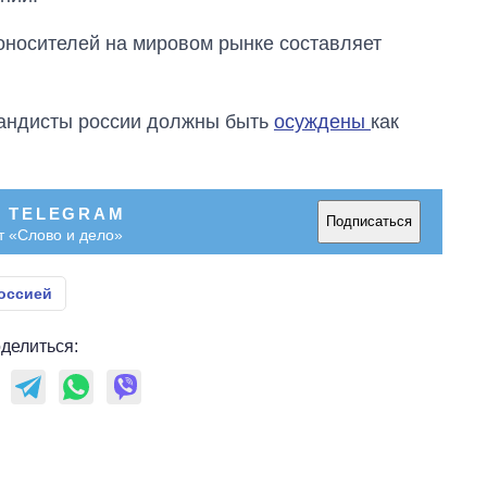
городах Украины
на начало августа
оносителей на мировом рынке составляет
гандисты россии должны быть
осуждены
как
В TELEGRAM
Подписаться
т «Слово и дело»
оссией
делиться: