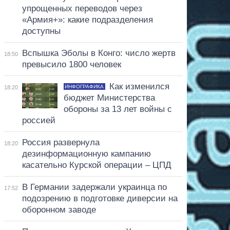
упрощенных переводов через
«Армия+»: какие подразделения
доступны
Вспышка Эболы в Конго: число жертв
18:50
превысило 1800 человек
Как изменился
ИНФОГРАФИКА
18:20
бюджет Министерства
обороны за 13 лет войны с
россией
Россия развернула
18:20
дезинформационную кампанию
касательно Курской операции – ЦПД
В Германии задержали украинца по
17:52
подозрению в подготовке диверсии на
оборонном заводе