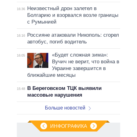
Неизвестный дрон залетел в
16:36
Болгарию и взорвался возле границы
с Румынией
Россияне атаковали Никополь: сгорел
16:16
автобус, погиб водитель
«Будет сложная зима»:
16:05
Вучич не верит, что война в
Украине завершится в
ближайшие месяцы
В Береговском ТЦК выявили
15:48
массовые нарушения
Больше новостей
ИНФОГРАФИКА