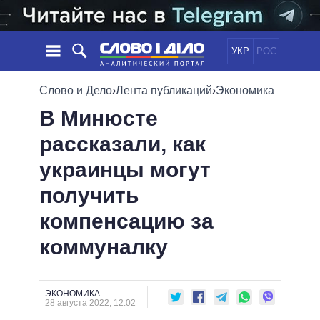
УКР
РОС
НОВОСТИ
Слово и Дело
›
Лента публикаций
›
Экономика
В Минюсте
ОБЕЩАНИЯ
ЛЕНТА
ПОЛИТИКА
рассказали, как
СОБЫТИЯ
ЭКОНОМИКА
ПОЛИТИКИ
украинцы могут
СТАТЬИ
ОБЩЕСТВО
ИНФОГРАФИКА
МНЕНИЯ
МИР
ВСЕ ПОЛИТИКИ
получить
ОБЗОРЫ
ПРЕЗИДЕНТ И ОФИС
компенсацию за
ВИДЕО
ДАЙДЖЕСТЫ
ВЕРХОВНАЯ РАДА
коммуналку
ПОДДЕРЖАТЬ
КАБИНЕТ МИНИСТРОВ
ГЛАВЫ ОБЛАДМИНИСТРАЦИЙ
СРАВНЕНИЕ ПОЛИТИКОВ
МЭРЫ
ЭКОНОМИКА
28 августа 2022, 12:02
ВСЕ ПЕРСОНЫ