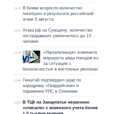
В Киеве возросло количество
13:33
погибших в результате российской
атаки 5 августа
Атака рф на Сумщину: количество
13:22
пострадавших увеличилось до 13
человек
«Укрзализныця» изменила
12:58
маршруты ряда поездов из-
за ситуации с
безопасностью в восточных регионах
Генштаб подтвердил удар по
12:49
аэродрому «Гвардейское» и
поражение РЛС в Оленевке
В ТЦК на Закарпатье незаконно
12:07
«списали» с воинского учета более
1,5 тысячи мужчин