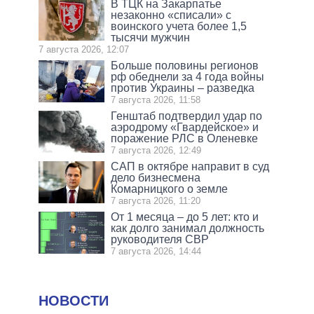
В ТЦК на Закарпатье
незаконно «списали» с
воинского учета более 1,5
тысячи мужчин
7 августа 2026, 12:07
Больше половины регионов
рф обеднели за 4 года войны
против Украины – разведка
7 августа 2026, 11:58
Генштаб подтвердил удар по
аэродрому «Гвардейское» и
поражение РЛС в Оленевке
7 августа 2026, 12:49
САП в октябре направит в суд
дело бизнесмена
Комарницкого о земле
7 августа 2026, 11:20
От 1 месяца – до 5 лет: кто и
как долго занимал должность
руководителя СВР
7 августа 2026, 14:44
НОВОСТИ