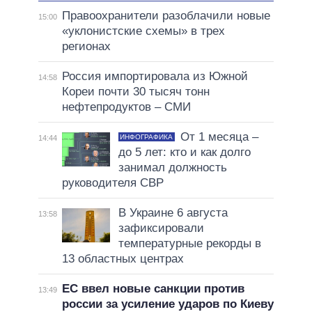
Правоохранители разоблачили новые
15:00
«уклонистские схемы» в трех
регионах
Россия импортировала из Южной
14:58
Кореи почти 30 тысяч тонн
нефтепродуктов – СМИ
От 1 месяца –
ИНФОГРАФИКА
14:44
до 5 лет: кто и как долго
занимал должность
руководителя СВР
В Украине 6 августа
13:58
зафиксировали
температурные рекорды в
13 областных центрах
ЕС ввел новые санкции против
13:49
россии за усиление ударов по Киеву