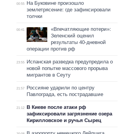
На Буковине произошло
00:55
землетрясение: где зафиксировали
толчки
«Впечатляющие потери»:
00:41
Зеленский оценил
результаты 40-дневной
операции против рф
Испанская разведка предупредила о
23:55
новой попытке массового прорыва
мигрантов в Сеуту
Россияне ударили по центру
21:57
Павлограда, есть пострадавшие
В Киеве после атаки рф
21:12
зафиксировали загрязнение озера
Кирилловское и ручья Сырец
В аэропорту немецкого Лейпцига
20:08