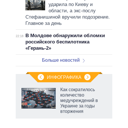
ударила по Киеву и
области, а экс-послу
Стефанишиной вручили подозрение.
Главное за день
В Молдове обнаружили обломки
22:18
российского беспилотника
«Герань-2»
Больше новостей
ИНФОГРАФИКА
рифы
Как сократилось
у в
количество
 на
медучреждений в
Украине за годы
вторжения
рф