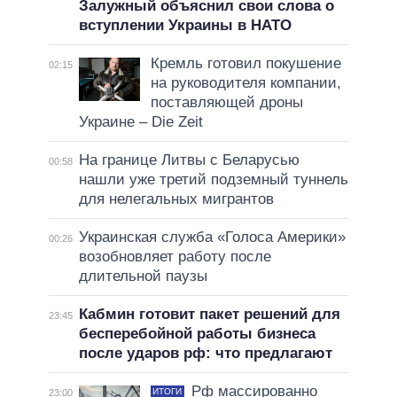
Залужный объяснил свои слова о
вступлении Украины в НАТО
Кремль готовил покушение
02:15
на руководителя компании,
поставляющей дроны
Украине – Die Zeit
На границе Литвы с Беларусью
00:58
нашли уже третий подземный туннель
для нелегальных мигрантов
Украинская служба «Голоса Америки»
00:26
возобновляет работу после
длительной паузы
Кабмин готовит пакет решений для
23:45
бесперебойной работы бизнеса
после ударов рф: что предлагают
Рф массированно
ИТОГИ
23:00