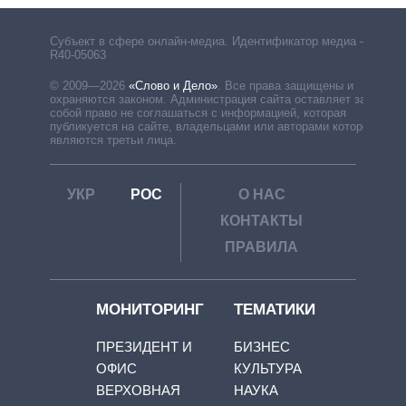
Субъект в сфере онлайн-медиа. Идентификатор медиа –
R40-05063
© 2009—2026
«Слово и Дело»
.
Все права защищены и
охраняются законом. Администрация сайта оставляет за
собой право не соглашаться с информацией, которая
публикуется на сайте, владельцами или авторами которой
являются третьи лица.
УКР
РОС
О НАС
КОНТАКТЫ
ПРАВИЛА
МОНИТОРИНГ
ТЕМАТИКИ
ПРЕЗИДЕНТ И
БИЗНЕС
ОФИС
КУЛЬТУРА
ВЕРХОВНАЯ
НАУКА