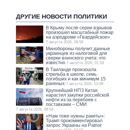
ДРУГИЕ НОВОСТИ ПОЛИТИКИ
В Крыму после серии взрывов
произошел масштабный пожар
на аэродроме «Гвардейское»
7 августа 2026, 09:58
Минобороны получит данные
украинцев из налоговой для
сверки воинского учета: что
известно
7 августа 2026, 01:59
В Таиланде произошла
стрельба в школе, семь
погибших и как минимум 15
раненых
7 августа 2026, 10:08
Крупнейший НПЗ Китая
нарастил закупки российской
нефти из-за перебоев с
поставками – СМИ
7 августа 2026, 08:54
«Нам тоже нужны ракеты»:
Трамп прокомментировал
запрос Украины на Patriot