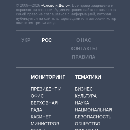
© 2009—2026
«Слово и Дело»
.
Все права защищены и
охраняются законом. Администрация сайта оставляет за
собой право не соглашаться с информацией, которая
публикуется на сайте, владельцами или авторами которой
являются третьи лица.
УКР
РОС
О НАС
КОНТАКТЫ
ПРАВИЛА
МОНИТОРИНГ
ТЕМАТИКИ
ПРЕЗИДЕНТ И
БИЗНЕС
ОФИС
КУЛЬТУРА
ВЕРХОВНАЯ
НАУКА
РАДА
НАЦИОНАЛЬНАЯ
КАБИНЕТ
БЕЗОПАСНОСТЬ
МИНИСТРОВ
ОБЩЕСТВО