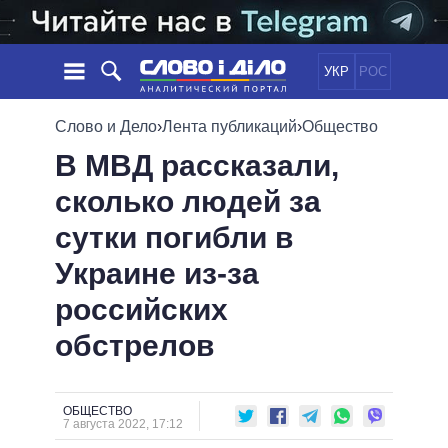
УКР
РОС
НОВОСТИ
Слово и Дело
›
Лента публикаций
›
Общество
В МВД рассказали,
ОБЕЩАНИЯ
ЛЕНТА
ПОЛИТИКА
сколько людей за
СОБЫТИЯ
ЭКОНОМИКА
ПОЛИТИКИ
сутки погибли в
СТАТЬИ
ОБЩЕСТВО
ИНФОГРАФИКА
МНЕНИЯ
МИР
ВСЕ ПОЛИТИКИ
Украине из-за
ОБЗОРЫ
ПРЕЗИДЕНТ И ОФИС
российских
ВИДЕО
ДАЙДЖЕСТЫ
ВЕРХОВНАЯ РАДА
обстрелов
ПОДДЕРЖАТЬ
КАБИНЕТ МИНИСТРОВ
ГЛАВЫ ОБЛАДМИНИСТРАЦИЙ
СРАВНЕНИЕ ПОЛИТИКОВ
МЭРЫ
ОБЩЕСТВО
7 августа 2022, 17:12
ВСЕ ПЕРСОНЫ