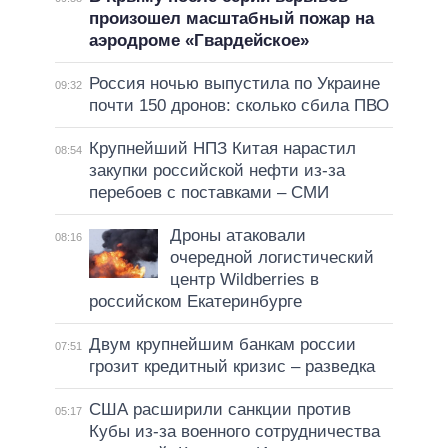
произошел масштабный пожар на
аэродроме «Гвардейское»
Россия ночью выпустила по Украине
09:32
почти 150 дронов: сколько сбила ПВО
Крупнейший НПЗ Китая нарастил
08:54
закупки российской нефти из-за
перебоев с поставками – СМИ
Дроны атаковали
08:16
очередной логистический
центр Wildberries в
российском Екатеринбурге
Двум крупнейшим банкам россии
07:51
грозит кредитный кризис – разведка
США расширили санкции против
05:17
Кубы из-за военного сотрудничества