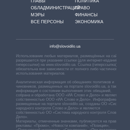
ГЛАВЫ
ПОЛИТИКА
ОБЛАДМИНИСТРАЦИЙ
ПРАВО
МЭРЫ
ФИНАНСЫ
ВСЕ ПЕРСОНЫ
ЭКОНОМИКА
info@slovoidilo.ua
Использование любых материалов, размещённых на сайте,
разрешается при указании ссылки (для интернет-изданий —
гиперссылки) на www.slovoidilo.ua. Ссылка (гиперссылка)
обязательна вне зависимости от полного либо частичного
использования материалов.
Аналитическая информация об обещаниях политиков и
чиновников, размещенных на портале slovoidilo.ua, а также
информация о состоянии выполнения этих обещаний,
собрана и обработана ООО «ИА Слово и Дело» и является
собственностью ООО «ИА Слово и Дело». Инфографики,
размещенные на портале slovoidilo.ua, созданы ОО «Система
народного контроля Слово и Дело» и являются
собственностью ОО «Система народного контроля Слово и
Дело».
Материалы, отмеченные значками, публикуются на правах
рекламы: «Промо», «Новости компаний», «Позиция»,
«Партнерский материал», «Спецпроект», «При поддержке».