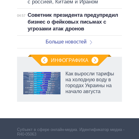
с россией, Китаем и Ираном
Советник президента предупредил
04:57
бизнес о фейковых письмах с
угрозами атак дронов
Больше новостей
ИНФОГРАФИКА
Как выросли тарифы
о
на холодную воду в
городах Украины на
начало августа
ic
маги
Субъект в сфере онлайн-медиа. Идентификатор медиа –
R40-05063