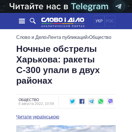
УКР
РОС
НОВОСТИ
Слово и Дело
›
Лента публикаций
›
Общество
Ночные обстрелы
ОБЕЩАНИЯ
ЛЕНТА
ПОЛИТИКА
Харькова: ракеты
СОБЫТИЯ
ЭКОНОМИКА
ПОЛИТИКИ
С-300 упали в двух
СТАТЬИ
ОБЩЕСТВО
ИНФОГРАФИКА
МНЕНИЯ
МИР
ВСЕ ПОЛИТИКИ
районах
ОБЗОРЫ
ПРЕЗИДЕНТ И ОФИС
ВИДЕО
ДАЙДЖЕСТЫ
ВЕРХОВНАЯ РАДА
ОБЩЕСТВО
ПОДДЕРЖАТЬ
КАБИНЕТ МИНИСТРОВ
6 августа 2022, 10:59
ГЛАВЫ ОБЛАДМИНИСТРАЦИЙ
СРАВНЕНИЕ ПОЛИТИКОВ
Читати українською
МЭРЫ
ВСЕ ПЕРСОНЫ