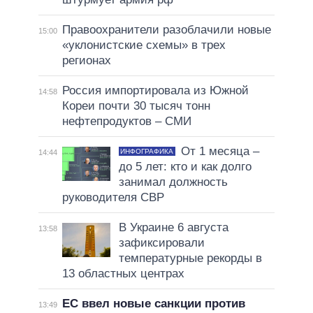
Правоохранители разоблачили новые
15:00
«уклонистские схемы» в трех
регионах
Россия импортировала из Южной
14:58
Кореи почти 30 тысяч тонн
нефтепродуктов – СМИ
От 1 месяца –
ИНФОГРАФИКА
14:44
до 5 лет: кто и как долго
занимал должность
руководителя СВР
В Украине 6 августа
13:58
зафиксировали
температурные рекорды в
13 областных центрах
ЕС ввел новые санкции против
13:49