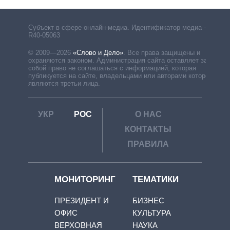
Субъект в сфере онлайн-медиа. Идентификатор медиа –
R40-05063
© 2009—2026
«Слово и Дело»
.
Все права защищены и
охраняются законом. Администрация сайта оставляет за
собой право не соглашаться с информацией, которая
публикуется на сайте, владельцами или авторами которой
являются третьи лица.
УКР
РОС
О НАС
КОНТАКТЫ
ПРАВИЛА
МОНИТОРИНГ
ТЕМАТИКИ
ПРЕЗИДЕНТ И
БИЗНЕС
ОФИС
КУЛЬТУРА
ВЕРХОВНАЯ
НАУКА