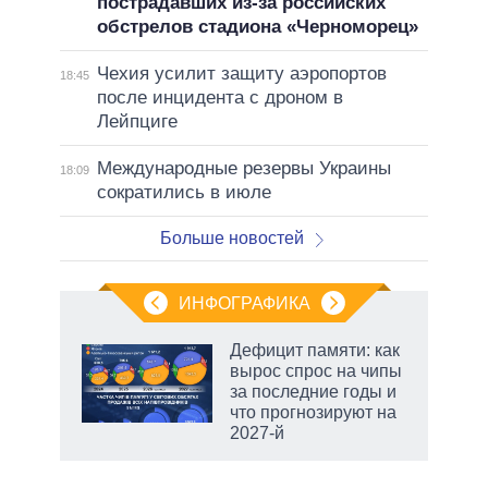
пострадавших из-за российских
обстрелов стадиона «Черноморец»
Чехия усилит защиту аэропортов
18:45
после инцидента с дроном в
Лейпциге
Международные резервы Украины
18:09
сократились в июле
Больше новостей
ИНФОГРАФИКА
Дефицит памяти: как
вырос спрос на чипы
за последние годы и
ет
что прогнозируют на
2027-й