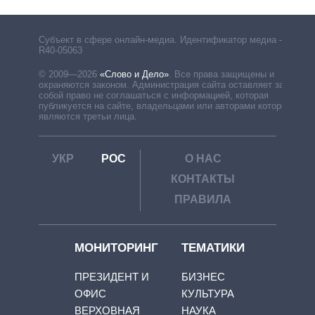
Субъект в сфере онлайн-медиа. Идентификатор медиа –
R40-05063
© 2009—2026
«Слово и Дело»
.
Все права защищены и
охраняются законом. Администрация сайта оставляет за
собой право не соглашаться с информацией, которая
публикуется на сайте, владельцами или авторами которой
являются третьи лица.
УКР
РОС
О НАС
КОНТАКТЫ
ПРАВИЛА
МОНИТОРИНГ
ТЕМАТИКИ
ПРЕЗИДЕНТ И
БИЗНЕС
ОФИС
КУЛЬТУРА
ВЕРХОВНАЯ
НАУКА