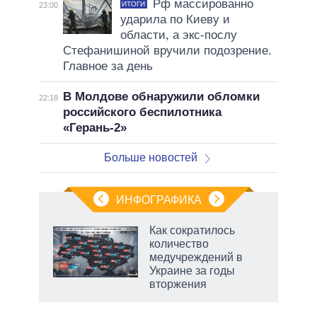
Рф массированно
ИТОГИ
23:00
ударила по Киеву и
области, а экс-послу
Стефанишиной вручили подозрение.
Главное за день
В Молдове обнаружили обломки
22:18
российского беспилотника
«Герань-2»
Больше новостей
ИНФОГРАФИКА
Как сократилось
количество
ков
медучреждений в
 за
Украине за годы
ости
вторжения