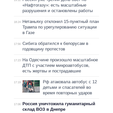
19:12
«Нафтогазу»: есть масштабные
разрушения и остановлены работы
Нетаньяху отклонил 15-пунктный план
18:24
Трампа по урегулированию ситуации
в Газе
Сибига обратился к белорусам в
17:56
годовщину протестов
На Одесчине произошло масштабное
17:23
ДТП с участием микроавтобусов,
есть жертвы и пострадавшие
Рф атаковала автобус с 12
17:19
детьми и спасателей во
время повторных ударов
Россия уничтожила гуманитарный
17:06
склад ВОЗ в Днепре