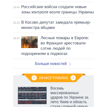
Российские войска создали новые
16:43
зоны контроля возле границы Украины
В Косово депутат закидала премьер-
16:29
министра яйцами
Лесные пожары в Европе:
16:24
во Франции арестовали
сотни людей по
подозрениям в поджогах
Больше новостей
ИНФОГРАФИКА
 5
Восемь
го
массированных
сть
ударов по Украине за
ВР
лето: Киев и область
стали главной целью