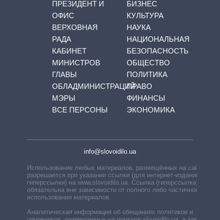
ПРЕЗИДЕНТ И
БИЗНЕС
ОФИС
КУЛЬТУРА
ВЕРХОВНАЯ
НАУКА
РАДА
НАЦИОНАЛЬНАЯ
КАБИНЕТ
БЕЗОПАСНОСТЬ
МИНИСТРОВ
ОБЩЕСТВО
ГЛАВЫ
ПОЛИТИКА
ОБЛАДМИНИСТРАЦИЙ
ПРАВО
МЭРЫ
ФИНАНСЫ
ВСЕ ПЕРСОНЫ
ЭКОНОМИКА
info@slovoidilo.ua
Использование любых материалов, размещённых на сайте,
разрешается при указании ссылки (для интернет-изданий —
гиперссылки) на www.slovoidilo.ua. Ссылка (гиперссылка)
обязательна вне зависимости от полного либо частичного
использования материалов.
Аналитическая информация об обещаниях политиков и
чиновников, размещенных на портале slovoidilo.ua, а также