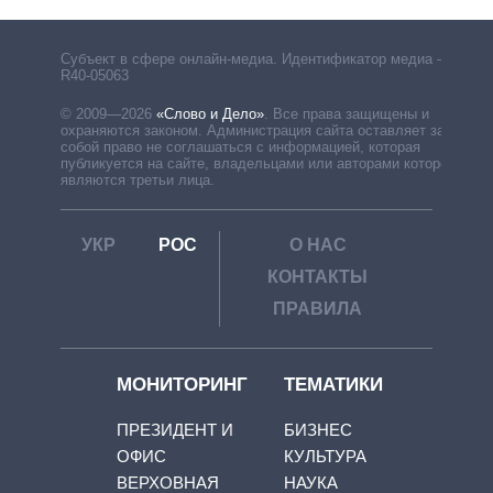
Субъект в сфере онлайн-медиа. Идентификатор медиа –
R40-05063
© 2009—2026
«Слово и Дело»
.
Все права защищены и
охраняются законом. Администрация сайта оставляет за
собой право не соглашаться с информацией, которая
публикуется на сайте, владельцами или авторами которой
являются третьи лица.
УКР
РОС
О НАС
КОНТАКТЫ
ПРАВИЛА
МОНИТОРИНГ
ТЕМАТИКИ
ПРЕЗИДЕНТ И
БИЗНЕС
ОФИС
КУЛЬТУРА
ВЕРХОВНАЯ
НАУКА