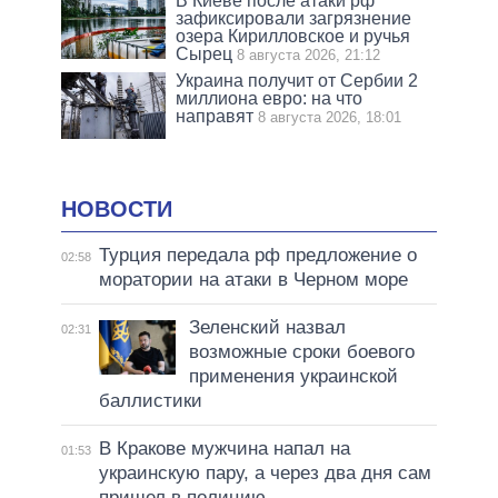
В Киеве после атаки рф
зафиксировали загрязнение
озера Кирилловское и ручья
Сырец
8 августа 2026, 21:12
Украина получит от Сербии 2
миллиона евро: на что
направят
8 августа 2026, 18:01
НОВОСТИ
Турция передала рф предложение о
02:58
моратории на атаки в Черном море
Зеленский назвал
02:31
возможные сроки боевого
применения украинской
баллистики
В Кракове мужчина напал на
01:53
украинскую пару, а через два дня сам
пришел в полицию