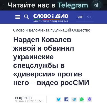
УКР
РОС
НОВОСТИ
Слово и Дело
›
Лента публикаций
›
Общество
Нардеп Ковалев
ОБЕЩАНИЯ
ЛЕНТА
ПОЛИТИКА
живой и обвинил
СОБЫТИЯ
ЭКОНОМИКА
ПОЛИТИКИ
украинские
СТАТЬИ
ОБЩЕСТВО
ИНФОГРАФИКА
МНЕНИЯ
МИР
ВСЕ ПОЛИТИКИ
спецслужбы в
ОБЗОРЫ
ПРЕЗИДЕНТ И ОФИС
«диверсии» против
ВИДЕО
ДАЙДЖЕСТЫ
ВЕРХОВНАЯ РАДА
него – видео росСМИ
ПОДДЕРЖАТЬ
КАБИНЕТ МИНИСТРОВ
ГЛАВЫ ОБЛАДМИНИСТРАЦИЙ
СРАВНЕНИЕ ПОЛИТИКОВ
МЭРЫ
ОБЩЕСТВО
30 июня 2022, 10:58
ВСЕ ПЕРСОНЫ