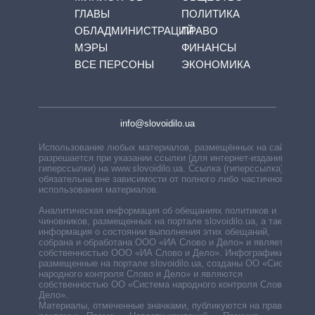
ГЛАВЫ
ПОЛИТИКА
ОБЛАДМИНИСТРАЦИЙ
ПРАВО
МЭРЫ
ФИНАНСЫ
ВСЕ ПЕРСОНЫ
ЭКОНОМИКА
info@slovoidilo.ua
Использование любых материалов, размещённых на сайте,
разрешается при указании ссылки (для интернет-изданий —
гиперссылки) на www.slovoidilo.ua. Ссылка (гиперссылка)
обязательна вне зависимости от полного либо частичного
использования материалов.
Аналитическая информация об обещаниях политиков и
чиновников, размещенных на портале slovoidilo.ua, а также
информация о состоянии выполнения этих обещаний,
собрана и обработана ООО «ИА Слово и Дело» и является
собственностью ООО «ИА Слово и Дело». Инфографики,
размещенные на портале slovoidilo.ua, созданы ОО «Система
народного контроля Слово и Дело» и являются
собственностью ОО «Система народного контроля Слово и
Дело».
Материалы, отмеченные значками, публикуются на правах