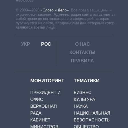
R40-05063
© 2009—2026
«Слово и Дело»
.
Все права защищены и
охраняются законом. Администрация сайта оставляет за
собой право не соглашаться с информацией, которая
публикуется на сайте, владельцами или авторами которой
являются третьи лица.
УКР
РОС
О НАС
КОНТАКТЫ
ПРАВИЛА
МОНИТОРИНГ
ТЕМАТИКИ
ПРЕЗИДЕНТ И
БИЗНЕС
ОФИС
КУЛЬТУРА
ВЕРХОВНАЯ
НАУКА
РАДА
НАЦИОНАЛЬНАЯ
КАБИНЕТ
БЕЗОПАСНОСТЬ
МИНИСТРОВ
ОБЩЕСТВО