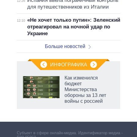
Испания ввела пограничный контроль
12:26
для путешественников из Италии
«Не хочет только путин»: Зеленский
12:10
отреагировал на ночной удар по
Украине
Больше новостей
ИНФОГРАФИКА
еля
Как изменился
бюджет
Министерства
обороны за 13 лет
войны с россией
рф
Субъект в сфере онлайн-медиа. Идентификатор медиа –