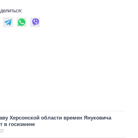
делиться:
аву Херсонской области времен Януковича
т в госизмене
07