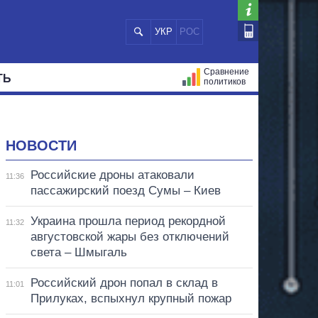
УКР
РОС
Сравнение
ТЬ
политиков
СТРАЦИЙ
МЭРЫ
ВСЕ ПЕРСОНЫ
НОВОСТИ
Российские дроны атаковали
11:36
пассажирский поезд Сумы – Киев
Украина прошла период рекордной
11:32
августовской жары без отключений
света – Шмыгаль
Российский дрон попал в склад в
11:01
Прилуках, вспыхнул крупный пожар