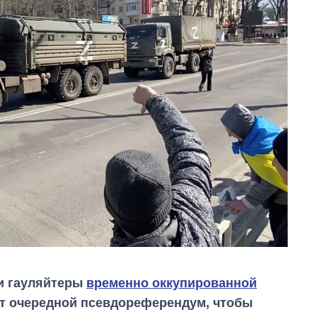
и гауляйтеры
временно оккупированной
т очередной псевдореферендум, чтобы