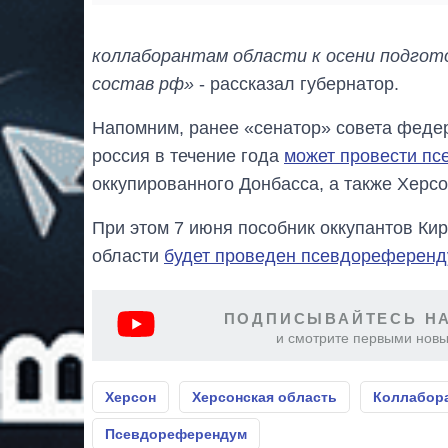
коллаборантам области к осени подгот
состав рф»
- рассказал губернатор.
Напомним, ранее «сенатор» совета федер
россия в течение года
может провести п
оккупированного Донбасса, а также Херсо
При этом 7 июня пособник оккупантов Ки
области
будет проведен псевдореферен
ПОДПИСЫВАЙТЕСЬ НА
и смотрите первыми новы
Херсон
Херсонская область
Коллабор
Псевдореферендум