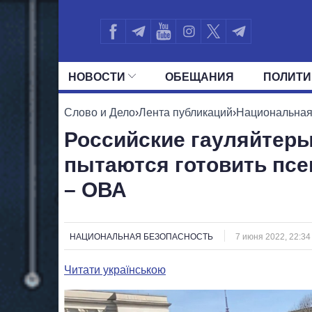
НОВОСТИ
ОБЕЩАНИЯ
ПОЛИТИ
ВСЕ ПОЛИТИКИ
ПРЕЗИДЕНТ И ОФ
Слово и Дело
›
Лента публикаций
›
Национальная
Российские гауляйтер
пытаются готовить пс
– ОВА
НАЦИОНАЛЬНАЯ БЕЗОПАСНОСТЬ
7 июня 2022, 22:34
Читати українською