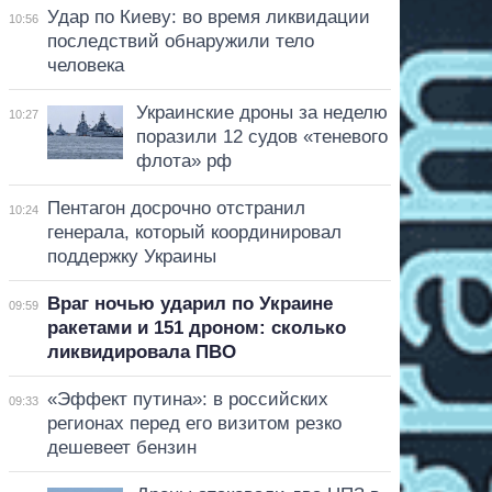
Удар по Киеву: во время ликвидации
10:56
последствий обнаружили тело
человека
Украинские дроны за неделю
10:27
поразили 12 судов «теневого
флота» рф
Пентагон досрочно отстранил
10:24
генерала, который координировал
поддержку Украины
Враг ночью ударил по Украине
09:59
ракетами и 151 дроном: сколько
ликвидировала ПВО
«Эффект путина»: в российских
09:33
регионах перед его визитом резко
дешевеет бензин