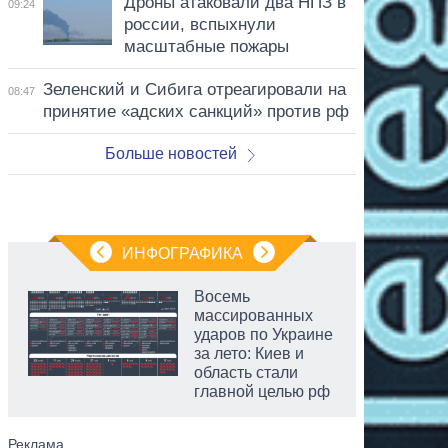
Дроны атаковали два НПЗ в
09:24
россии, вспыхнули
масштабные пожары
Зеленский и Сибига отреагировали на
08:47
принятие «адских санкций» против рф
Больше новостей
ИНФОГРАФИКА
Восемь
массированных
ударов по Украине
за лето: Киев и
область стали
главной целью рф