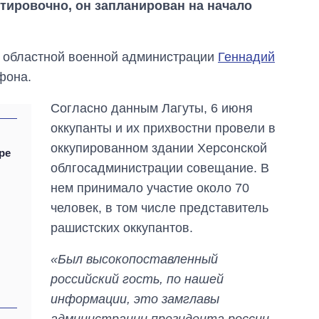
тировочно, он запланирован на начало
й областной военной администрации
Геннадий
фона.
Согласно данным Лагуты, 6 июня
оккупанты и их прихвостни провели в
оккупированном здании Херсонской
ре
облгосадминистрации совещание. В
нем принимало участие около 70
человек, в том числе представитель
Дефицит памяти:
как вырос спрос
рашистских оккупантов.
на чипы за
последние годы и
«Был высокопоставленный
что прогнозируют
российский гость, по нашей
на 2027-й
информации, это замглавы