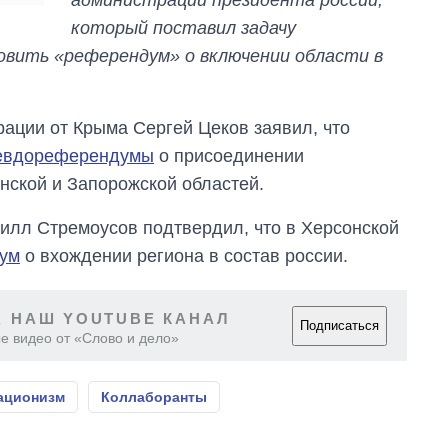
администрации президента россии,
который поставил задачу
овить «референдум» о включении области в
ации от Крыма Сергей Цеков заявил, что
севдореферендумы
о присоединении
нской и Запорожской областей.
рилл Стремоусов подтвердил, что в Херсонской
дум
о вхождении региона в состав россии.
 НАШ YOUTUBE КАНАЛ
Подписаться
е видео от «Слово и дело»
ационизм
Коллаборанты