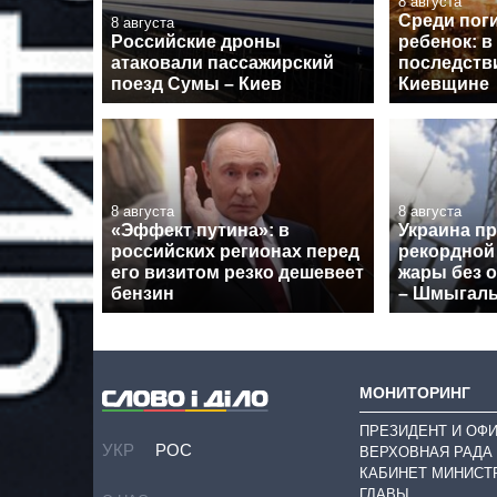
8 августа
Среди пог
8 августа
Российские дроны
ребенок: в
атаковали пассажирский
последств
поезд Сумы – Киев
Киевщине
8 августа
8 августа
«Эффект путина»: в
Украина п
российских регионах перед
рекордной
его визитом резко дешевеет
жары без 
бензин
– Шмыгал
МОНИТОРИНГ
ПРЕЗИДЕНТ И ОФ
УКР
РОС
ВЕРХОВНАЯ РАДА
КАБИНЕТ МИНИСТ
ГЛАВЫ