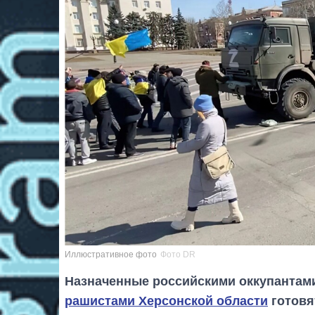
Иллюстративное фото
Фото DR
Назначенные российскими оккупантам
рашистами Херсонской области
готовя