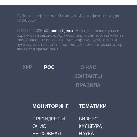
Субъект в сфере онлайн-медиа. Идентификатор медиа –
R40-05063
© 2009—2026
«Слово и Дело»
.
Все права защищены и
охраняются законом. Администрация сайта оставляет за
собой право не соглашаться с информацией, которая
публикуется на сайте, владельцами или авторами которой
являются третьи лица.
УКР
РОС
О НАС
КОНТАКТЫ
ПРАВИЛА
МОНИТОРИНГ
ТЕМАТИКИ
ПРЕЗИДЕНТ И
БИЗНЕС
ОФИС
КУЛЬТУРА
ВЕРХОВНАЯ
НАУКА