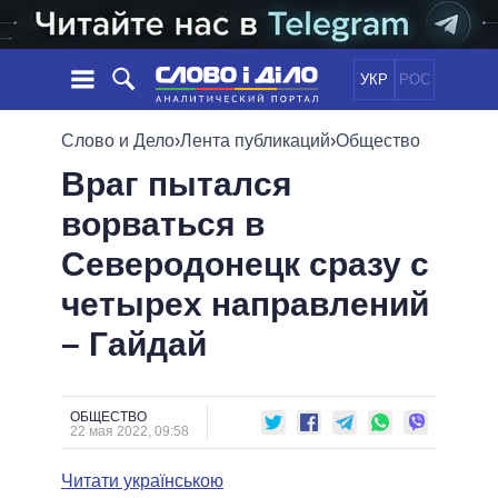
УКР
РОС
НОВОСТИ
Слово и Дело
›
Лента публикаций
›
Общество
Враг пытался
ОБЕЩАНИЯ
ЛЕНТА
ПОЛИТИКА
ворваться в
СОБЫТИЯ
ЭКОНОМИКА
ПОЛИТИКИ
Северодонецк сразу с
СТАТЬИ
ОБЩЕСТВО
ИНФОГРАФИКА
МНЕНИЯ
МИР
ВСЕ ПОЛИТИКИ
четырех направлений
ОБЗОРЫ
ПРЕЗИДЕНТ И ОФИС
– Гайдай
ВИДЕО
ДАЙДЖЕСТЫ
ВЕРХОВНАЯ РАДА
ПОДДЕРЖАТЬ
КАБИНЕТ МИНИСТРОВ
ГЛАВЫ ОБЛАДМИНИСТРАЦИЙ
ОБЩЕСТВО
СРАВНЕНИЕ ПОЛИТИКОВ
22 мая 2022, 09:58
МЭРЫ
Читати українською
ВСЕ ПЕРСОНЫ