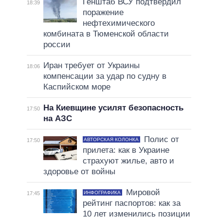
Генштаб ВСУ подтвердил
18:39
поражение
нефтехимического
комбината в Тюменской области
россии
Иран требует от Украины
18:06
компенсации за удар по судну в
Каспийском море
На Киевщине усилят безопасность
17:50
на АЗС
Полис от
АВТОРСКАЯ КОЛОНКА
17:50
прилета: как в Украине
страхуют жилье, авто и
здоровье от войны
Мировой
ИНФОГРАФИКА
17:45
рейтинг паспортов: как за
10 лет изменились позиции