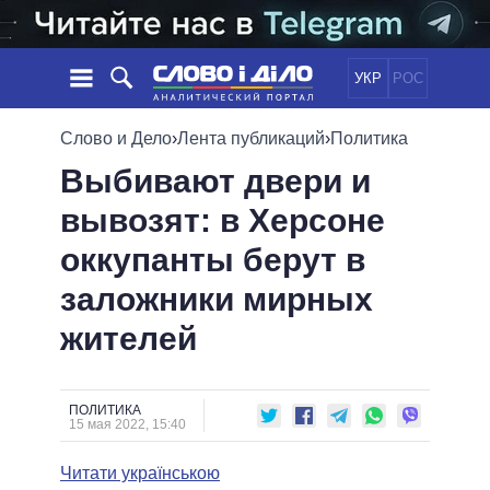
УКР
РОС
НОВОСТИ
Слово и Дело
›
Лента публикаций
›
Политика
Выбивают двери и
ОБЕЩАНИЯ
ЛЕНТА
ПОЛИТИКА
вывозят: в Херсоне
СОБЫТИЯ
ЭКОНОМИКА
ПОЛИТИКИ
оккупанты берут в
СТАТЬИ
ОБЩЕСТВО
ИНФОГРАФИКА
МНЕНИЯ
МИР
ВСЕ ПОЛИТИКИ
заложники мирных
ОБЗОРЫ
ПРЕЗИДЕНТ И ОФИС
жителей
ВИДЕО
ДАЙДЖЕСТЫ
ВЕРХОВНАЯ РАДА
ПОДДЕРЖАТЬ
КАБИНЕТ МИНИСТРОВ
ГЛАВЫ ОБЛАДМИНИСТРАЦИЙ
ПОЛИТИКА
СРАВНЕНИЕ ПОЛИТИКОВ
15 мая 2022, 15:40
МЭРЫ
Читати українською
ВСЕ ПЕРСОНЫ