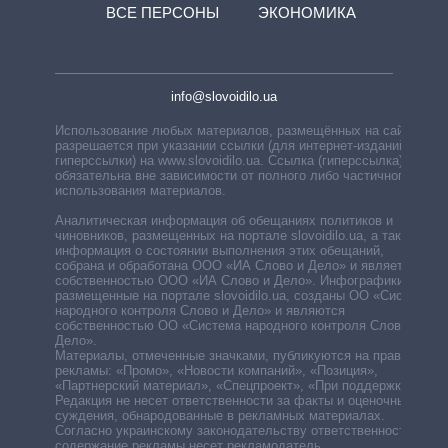
ВСЕ ПЕРСОНЫ
ЭКОНОМИКА
info@slovoidilo.ua
Использование любых материалов, размещённых на сайте,
разрешается при указании ссылки (для интернет-изданий —
гиперссылки) на www.slovoidilo.ua. Ссылка (гиперссылка)
обязательна вне зависимости от полного либо частичного
использования материалов.
Аналитическая информация об обещаниях политиков и
чиновников, размещенных на портале slovoidilo.ua, а также
информация о состоянии выполнения этих обещаний,
собрана и обработана ООО «ИА Слово и Дело» и является
собственностью ООО «ИА Слово и Дело». Инфографики,
размещенные на портале slovoidilo.ua, созданы ОО «Система
народного контроля Слово и Дело» и являются
собственностью ОО «Система народного контроля Слово и
Дело».
Материалы, отмеченные значками, публикуются на правах
рекламы: «Промо», «Новости компаний», «Позиция»,
«Партнерский материал», «Спецпроект», «При поддержке».
Редакция не несет ответственности за факты и оценочные
суждения, обнародованные в рекламных материалах.
Согласно украинскому законодательству ответственность за
содержание рекламы несет рекламодатель.