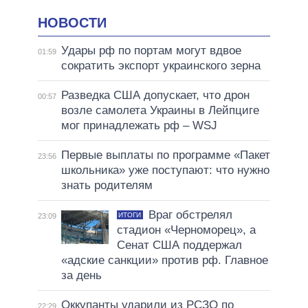
НОВОСТИ
Удары рф по портам могут вдвое
01:59
сократить экспорт украинского зерна
Разведка США допускает, что дрон
00:57
возле самолета Украины в Лейпциге
мог принадлежать рф – WSJ
Первые выплаты по программе «Пакет
23:56
школьника» уже поступают: что нужно
знать родителям
Враг обстрелял
ИТОГИ
23:09
стадион «Черноморец», а
Сенат США поддержал
«адские санкции» против рф. Главное
за день
Оккупанты ударили из РСЗО по
22:29