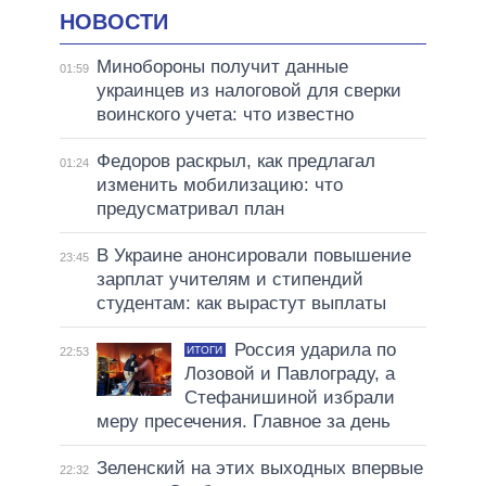
НОВОСТИ
Минобороны получит данные
01:59
украинцев из налоговой для сверки
воинского учета: что известно
Федоров раскрыл, как предлагал
01:24
изменить мобилизацию: что
предусматривал план
В Украине анонсировали повышение
23:45
зарплат учителям и стипендий
студентам: как вырастут выплаты
Россия ударила по
ИТОГИ
22:53
Лозовой и Павлограду, а
Стефанишиной избрали
меру пресечения. Главное за день
Зеленский на этих выходных впервые
22:32