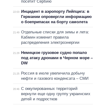
посетит Сербию
Инцидент в аэропорту Лейпцига: в
22:03
Германии опровергли информацию
о боеприпасах на борту самолета
Отдельные списки для зимы и лета:
21:49
Кабмин изменит правила
распределения электроэнергии
Немецкое грузовое судно попало
21:29
под атаку дронами в Черном море –
DW
Россия в июле увеличила добычу
21:25
нефти и газового конденсата – СМИ
С оккупированных территорий
20:46
вернули еще одну группу украинских
детей и подростков