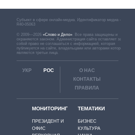
Субъект в сфере онлайн-медиа. Идентификатор медиа –
R40-05063
© 2009—2026
«Слово и Дело»
.
Все права защищены и
охраняются законом. Администрация сайта оставляет за
собой право не соглашаться с информацией, которая
публикуется на сайте, владельцами или авторами которой
являются третьи лица.
УКР
РОС
О НАС
КОНТАКТЫ
ПРАВИЛА
МОНИТОРИНГ
ТЕМАТИКИ
ПРЕЗИДЕНТ И
БИЗНЕС
ОФИС
КУЛЬТУРА