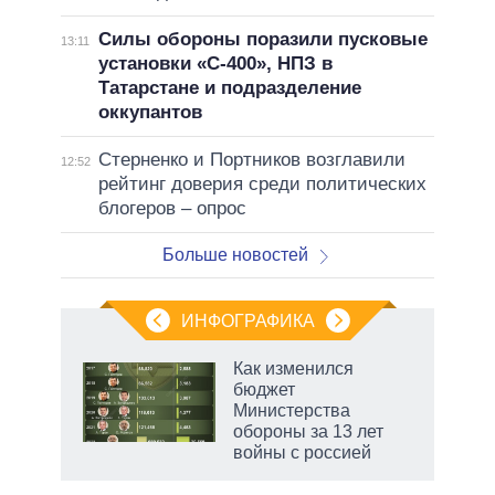
Силы обороны поразили пусковые
13:11
установки «С-400», НПЗ в
Татарстане и подразделение
оккупантов
Стерненко и Портников возглавили
12:52
рейтинг доверия среди политических
блогеров – опрос
Больше новостей
ИНФОГРАФИКА
 5
Как изменился
го
бюджет
сть
Министерства
ВР
обороны за 13 лет
войны с россией