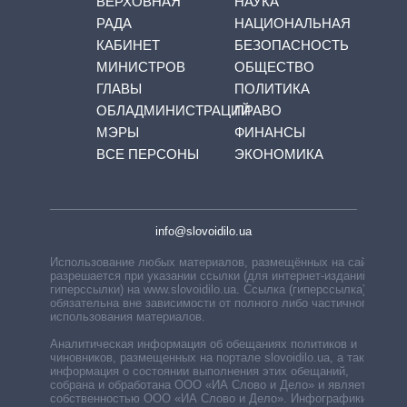
ВЕРХОВНАЯ
НАУКА
РАДА
НАЦИОНАЛЬНАЯ
КАБИНЕТ
БЕЗОПАСНОСТЬ
МИНИСТРОВ
ОБЩЕСТВО
ГЛАВЫ
ПОЛИТИКА
ОБЛАДМИНИСТРАЦИЙ
ПРАВО
МЭРЫ
ФИНАНСЫ
ВСЕ ПЕРСОНЫ
ЭКОНОМИКА
info@slovoidilo.ua
Использование любых материалов, размещённых на сайте,
разрешается при указании ссылки (для интернет-изданий —
гиперссылки) на www.slovoidilo.ua. Ссылка (гиперссылка)
обязательна вне зависимости от полного либо частичного
использования материалов.
Аналитическая информация об обещаниях политиков и
чиновников, размещенных на портале slovoidilo.ua, а также
информация о состоянии выполнения этих обещаний,
собрана и обработана ООО «ИА Слово и Дело» и является
собственностью ООО «ИА Слово и Дело». Инфографики,