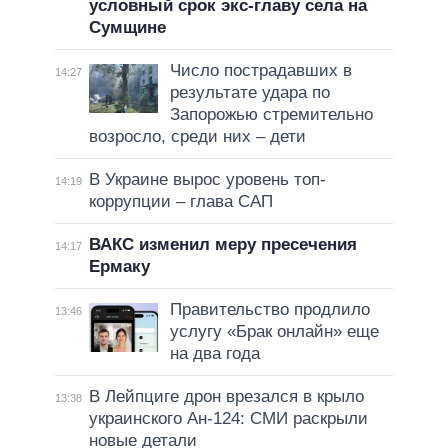
условный срок экс-главу села на
Сумщине
Число пострадавших в
14:27
результате удара по
Запорожью стремительно
возросло, среди них – дети
В Украине вырос уровень топ-
14:19
коррупции – глава САП
ВАКС изменил меру пресечения
14:17
Ермаку
Правительство продлило
13:46
услугу «Брак онлайн» еще
на два года
В Лейпциге дрон врезался в крыло
13:38
украинского Ан-124: СМИ раскрыли
новые детали