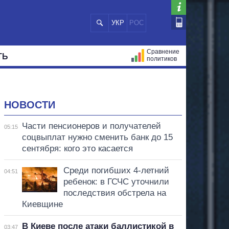
УКР
РОС
Сравнение
ТЬ
политиков
СТРАЦИЙ
МЭРЫ
ВСЕ ПЕРСОНЫ
НОВОСТИ
Части пенсионеров и получателей
05:15
соцвыплат нужно сменить банк до 15
сентября: кого это касается
Среди погибших 4-летний
04:51
ребенок: в ГСЧС уточнили
последствия обстрела на
Киевщине
В Киеве после атаки баллистикой в
03:47