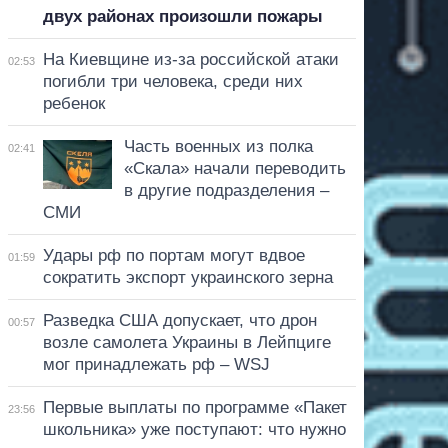
двух районах произошли пожары
На Киевщине из-за российской атаки
02:53
погибли три человека, среди них
ребенок
Часть военных из полка
02:41
«Скала» начали переводить
в другие подразделения –
СМИ
Удары рф по портам могут вдвое
01:59
сократить экспорт украинского зерна
Разведка США допускает, что дрон
00:57
возле самолета Украины в Лейпциге
мог принадлежать рф – WSJ
Первые выплаты по программе «Пакет
23:56
школьника» уже поступают: что нужно