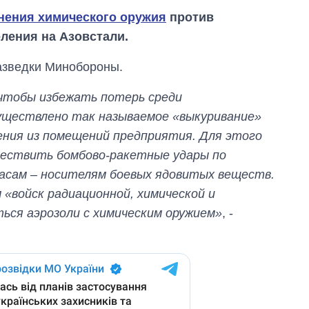
нения химического оружия
против
ления на Азовстали.
азведки Минобороны.
 чтобы избежать потерь среди
уществлено так называемое «выкуривание»
ения из помещений предприятия. Для этого
ществить бомбово-ракетные удары по
асам – носителям боевых ядовитых веществ.
 «войск радиационной, химической и
ься аэрозоли с химическим оружием»
, -
Как изменился
бюджет
Министерства
обороны за 13 лет