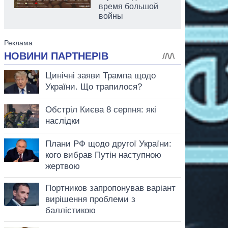
время большой
войны
аспирант