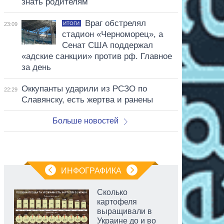
знать родителям
Враг обстрелял
ИТОГИ
23:09
стадион «Черноморец», а
Сенат США поддержал
«адские санкции» против рф. Главное
за день
Оккупанты ударили из РСЗО по
22:29
Славянску, есть жертва и ранены
Больше новостей
ИНФОГРАФИКА
Сколько
картофеля
выращивали в
Украине до и во