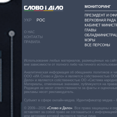
МОНИТОРИНГ
ПРЕЗИДЕНТ И ОФ
УКР
РОС
ВЕРХОВНАЯ РАДА
КАБИНЕТ МИНИСТ
ГЛАВЫ
О НАС
ОБЛАДМИНИСТРА
КОНТАКТЫ
МЭРЫ
ПРАВИЛА
ВСЕ ПЕРСОНЫ
Использование любых материалов, размещённых на сайте,
вне зависимости от полного либо частичного использова
Аналитическая информация об обещаниях политиков и чин
ООО «ИА Слово и Дело» и является собственностью ООО 
Дело» и являются собственностью ОО «Система народног
Материалы, отмеченные значками, публикуются на права
Редакция не несет ответственности за факты и оценочны
рекламы несет рекламодатель.
Субъект в сфере онлайн-медиа. Идентификатор медиа – 
© 2009—2026
«Слово и Дело»
.
Все права защищены и ох
оставляет за собой право не соглашаться с информацией
или авторами которой являются третьи лица.