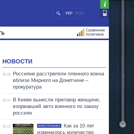
УКР
РОС
Сравнение
ТЬ
политиков
СТРАЦИЙ
МЭРЫ
ВСЕ ПЕРСОНЫ
НОВОСТИ
Россияне расстреляли пленного воина
15:15
вблизи Мирного на Донетчине –
прокуратура
В Киеве вынесли приговор женщине,
15:14
взорвавшей авто военного по заказу
россиян
Как за 10 лет
ИНФОГРАФИКА
15:12
изменилось количество