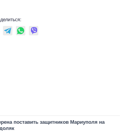
делиться:
ерена поставить защитников Мариуполя на
одоляк