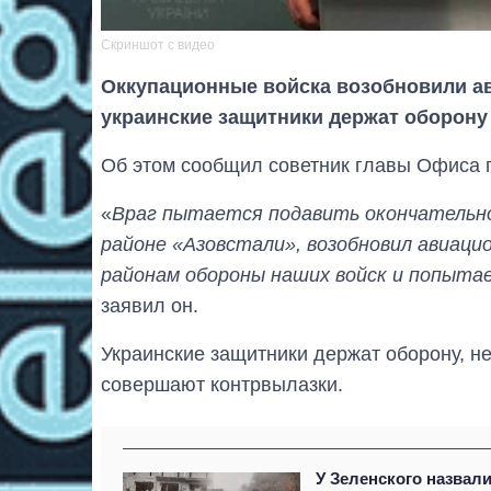
Скриншот с видео
Оккупационные войска возобновили ав
украинские защитники держат оборону
Об этом сообщил советник главы Офиса 
«
Враг пытается подавить окончательн
районе «Азовстали», возобновил авиаци
районам обороны наших войск и попыт
заявил он.
Украинские защитники держат оборону, н
совершают контрвылазки.
У Зеленского назвал