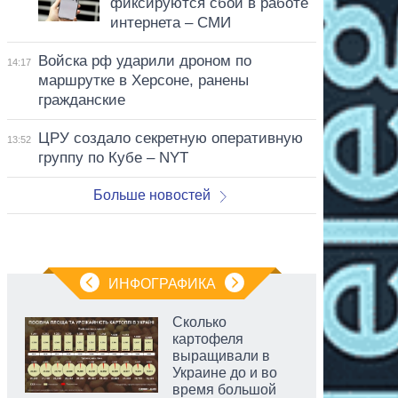
фиксируются сбои в работе
интернета – СМИ
Войска рф ударили дроном по
14:17
маршрутке в Херсоне, ранены
гражданские
ЦРУ создало секретную оперативную
13:52
группу по Кубе – NYT
Больше новостей
ИНФОГРАФИКА
Сколько
картофеля
выращивали в
Украине до и во
время большой