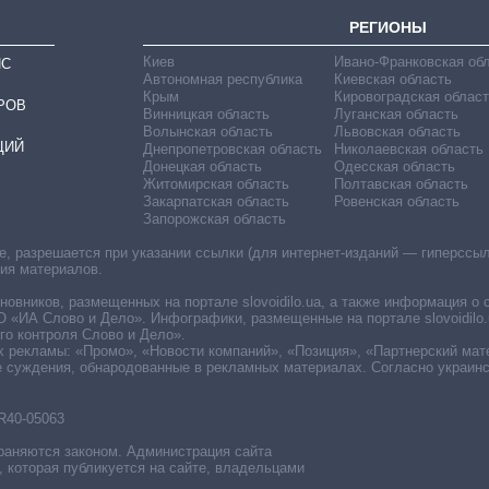
РЕГИОНЫ
Киев
Ивано-Франковская об
ИС
Автономная республика
Киевская область
Крым
Кировоградская област
РОВ
Винницкая область
Луганская область
Волынская область
Львовская область
ЦИЙ
Днепропетровская область
Николаевская область
Донецкая область
Одесская область
Житомирская область
Полтавская область
Закарпатская область
Ровенская область
Запорожская область
 разрешается при указании ссылки (для интернет-изданий — гиперссылки
ния материалов.
овников, размещенных на портале slovoidilo.ua, а также информация о 
«ИА Слово и Дело». Инфографики, размещенные на портале slovoidilo.
о контроля Слово и Дело».
х рекламы: «Промо», «Новости компаний», «Позиция», «Партнерский мат
е суждения, обнародованные в рекламных материалах. Согласно украин
R40-05063
раняются законом. Администрация сайта
, которая публикуется на сайте, владельцами