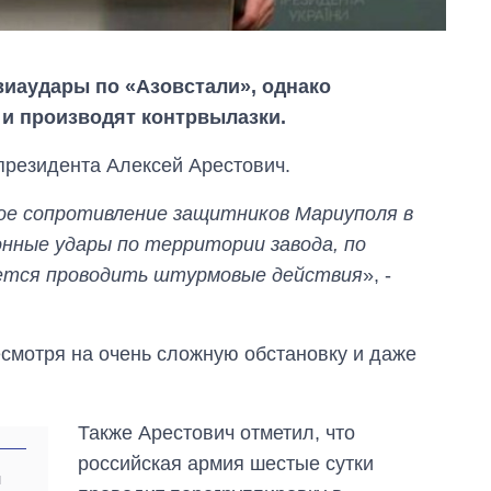
иаудары по «Азовстали», однако
 и производят контрвылазки.
президента Алексей Арестович.
ое сопротивление защитников Мариуполя в
онные удары по территории завода, по
ается проводить штурмовые действия
», -
есмотря на очень сложную обстановку и даже
Экономика ИИ-
гигантов: сколько
Также Арестович отметил, что
стоят и
зарабатывают
российская армия шестые сутки
и
OpenAI и Anthropic