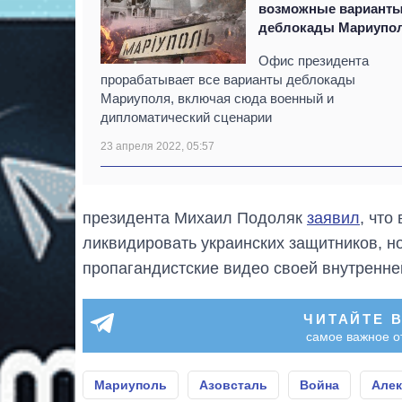
возможные вариант
деблокады Мариупо
Офис президента
прорабатывает все варианты деблокады
Мариуполя, включая сюда военный и
дипломатический сценарии
23 апреля 2022, 05:57
президента Михаил Подоляк
заявил
, что
ликвидировать украинских защитников, но
пропагандистские видео своей внутренне
ЧИТАЙТЕ 
самое важное о
Мариуполь
Азовсталь
Война
Алек