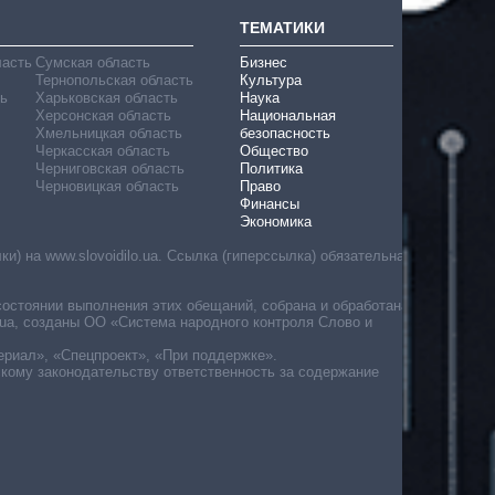
ТЕМАТИКИ
ласть
Сумская область
Бизнес
Тернопольская область
Культура
ь
Харьковская область
Наука
Херсонская область
Национальная
Хмельницкая область
безопасность
Черкасская область
Общество
Черниговская область
Политика
Черновицкая область
Право
Финансы
Экономика
) на www.slovoidilo.ua. Ссылка (гиперссылка) обязательна
состоянии выполнения этих обещаний, собрана и обработана
ua, созданы ОО «Система народного контроля Слово и
ериал», «Спецпроект», «При поддержке».
скому законодательству ответственность за содержание