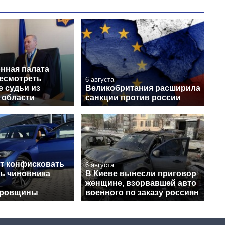
нная палата
ресмотреть
6 августа
 судьи из
Великобритания расширила
 области
санкции против россии
т конфисковать
6 августа
ь чиновника
В Киеве вынесли приговор
женщине, взорвавшей авто
тровщины
военного по заказу россиян