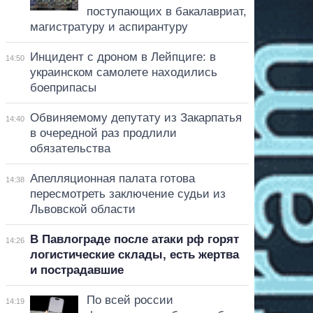
поступающих в бакалавриат,
магистратуру и аспирантуру
Инцидент с дроном в Лейпциге: в
14:50
украинском самолете находились
боеприпасы
Обвиняемому депутату из Закарпатья
14:40
в очередной раз продлили
обязательства
Апелляционная палата готова
14:38
пересмотреть заключение судьи из
Львовской области
В Павлограде после атаки рф горят
14:26
логистические склады, есть жертва
и пострадавшие
По всей россии
14:19