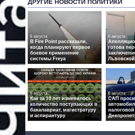
ДРУГИЕ НОВОСТИ ПОЛИТИКИ
6 августа
6 августа
В Fire Point рассказали,
Апелляцио
когда планируют первое
готова пе
боевое применение
заключение
системы Freya
Львовской
6 августа
6 августа
Как за 10 лет изменилось
САП проси
количество поступающих в
автомобил
бакалавриат, магистратуру
налоговой
и аспирантуру
Днепропе