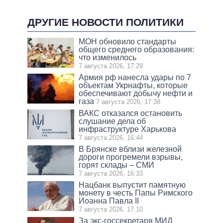
ДРУГИЕ НОВОСТИ ПОЛИТИКИ
МОН обновило стандарты
общего среднего образования:
что изменилось
7 августа 2026, 17:29
Армия рф нанесла удары по 7
объектам Укрнафты, которые
обеспечивают добычу нефти и
газа
7 августа 2026, 17:38
ВАКС отказался остановить
слушание дела об
инфраструктуре Харькова
7 августа 2026, 16:44
В Брянске вблизи железной
дороги прогремели взрывы,
горят склады – СМИ
7 августа 2026, 16:33
Нацбанк выпустит памятную
монету в честь Папы Римского
Иоанна Павла II
7 августа 2026, 17:10
За экс-госсекретаря МИД