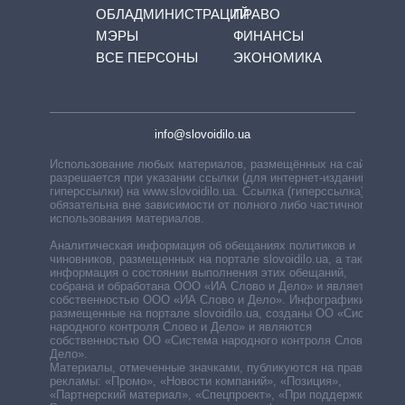
ОБЛАДМИНИСТРАЦИЙ
ПРАВО
МЭРЫ
ФИНАНСЫ
ВСЕ ПЕРСОНЫ
ЭКОНОМИКА
info@slovoidilo.ua
Использование любых материалов, размещённых на сайте,
разрешается при указании ссылки (для интернет-изданий —
гиперссылки) на www.slovoidilo.ua. Ссылка (гиперссылка)
обязательна вне зависимости от полного либо частичного
использования материалов.
Аналитическая информация об обещаниях политиков и
чиновников, размещенных на портале slovoidilo.ua, а также
информация о состоянии выполнения этих обещаний,
собрана и обработана ООО «ИА Слово и Дело» и является
собственностью ООО «ИА Слово и Дело». Инфографики,
размещенные на портале slovoidilo.ua, созданы ОО «Система
народного контроля Слово и Дело» и являются
собственностью ОО «Система народного контроля Слово и
Дело».
Материалы, отмеченные значками, публикуются на правах
рекламы: «Промо», «Новости компаний», «Позиция»,
«Партнерский материал», «Спецпроект», «При поддержке».