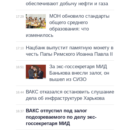
обеспечивают добычу нефти и газа
МОН обновило стандарты
17:29
общего среднего
образования: что
изменилось
Нацбанк выпустит памятную монету в
17:10
честь Папы Римского Иоанна Павла II
За экс-госсекретаря МИД
16:51
Банькова внесли залог, он
вышел из СИЗО
ВАКС отказался остановить слушание
16:44
дела об инфраструктуре Харькова
ВАКС отпустил под залог
16:37
подозреваемого по делу экс-
госсекретаря МИД