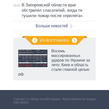
В Запорожской области враг
16:33
обстрелял спасателей, когда те
тушили пожар после «прилета»
Больше новостей
ИНФОГРАФИКА
еля
Восемь
массированных
ударов по Украине за
лето: Киев и область
стали главной целью
рф
Субъект в сфере онлайн-медиа. Идентификатор медиа –
R40-05063