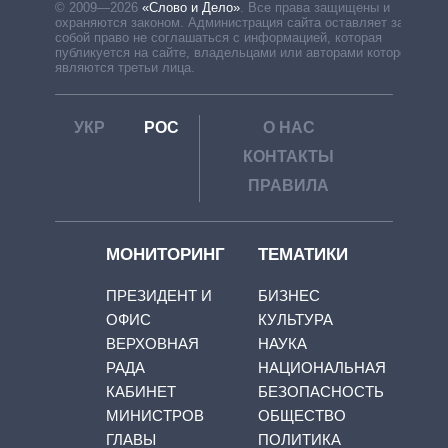
© 2009—2026
«Слово и Дело»
.
Все права защищены и
охраняются законом. Администрация сайта оставляет за
собой право не соглашаться с информацией, которая
публикуется на сайте, владельцами или авторами которой
являются третьи лица.
УКР
РОС
О НАС
КОНТАКТЫ
ПРАВИЛА
МОНИТОРИНГ
ТЕМАТИКИ
ПРЕЗИДЕНТ И
БИЗНЕС
ОФИС
КУЛЬТУРА
ВЕРХОВНАЯ
НАУКА
РАДА
НАЦИОНАЛЬНАЯ
КАБИНЕТ
БЕЗОПАСНОСТЬ
МИНИСТРОВ
ОБЩЕСТВО
ГЛАВЫ
ПОЛИТИКА