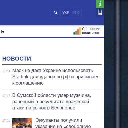
УКР
РОС
Сравнение
ТЬ
политиков
СТРАЦИЙ
МЭРЫ
ВСЕ ПЕРСОНЫ
НОВОСТИ
Маск не дает Украине использовать
17:34
Starlink для ударов по рф и призывает
к соглашению
В Сумской области умер мужчина,
17:27
раненный в результате вражеской
атаки на рынок в Белополье
Оккупанты получили
17:01
указание на «свободную