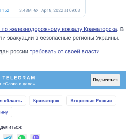
 по железнодорожному вокзалу Краматорска
. В
ли эвакуации в безопасные регионы Украины.
дан россии
требовать от своей власти
В TELEGRAM
Подписаться
т «Слово и дело»
я область
Краматорск
Вторжение России
аину
делиться: