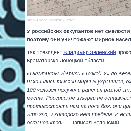
https://t.me/V_Zelenskiy_official
У российских оккупантов нет смелости
поэтому они уничтожают мирное насел
Так президент
Владимир Зеленский
проко
Краматорске Донецкой области.
«Оккупанты ударили «Точкой-У» по желе
находились тысячи мирных украинцев, о
100 человек получили ранения разной с
месте. Российские изверги не оставляю
противостоять нам на поле боя, они ци
Это зло, у которого нет предела. И если
остановится»
, – написал Зеленский.