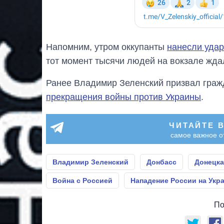
Напомним, утром оккупанты
нанесли удар
тот момент тысячи людей на вокзале жда
Ранее Владимир Зеленский призвал граж
прекращения войны против Украины
.
ЧИТАЙТЕ 
самое важное о
Владимир Зеленский
Донбасс
Донецка
Война с Россией
Нападение России на Укр
По