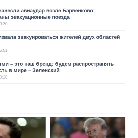
нанесли авиаудар возле Барвенково:
аны эвакуационные поезда
9:30
звала эвакуироваться жителей двух областей
)
5:51
ми – это наш бренд: будем распространять
ть в мире – Зеленский
0:26