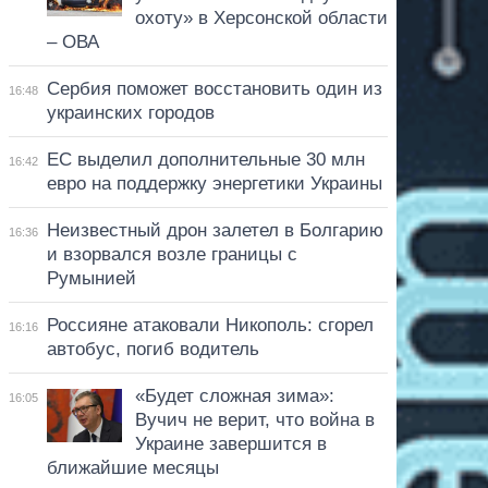
охоту» в Херсонской области
– ОВА
Сербия поможет восстановить один из
16:48
украинских городов
ЕС выделил дополнительные 30 млн
16:42
евро на поддержку энергетики Украины
Неизвестный дрон залетел в Болгарию
16:36
и взорвался возле границы с
Румынией
Россияне атаковали Никополь: сгорел
16:16
автобус, погиб водитель
«Будет сложная зима»:
16:05
Вучич не верит, что война в
Украине завершится в
ближайшие месяцы