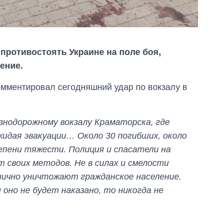
 противостоять Украине на поле боя,
ение.
мментировал сегодняшний удар по вокзалу в
знодорожному вокзалу Краматорска, где
жидая эвакуации… Около 30 погибших, около
тепени тяжести. Полиция и спасатели на
Восемь
т своих методов. Не в силах и смелости
массированных
ударов по Украине
нично уничтожают гражданское население.
за лето: Киев и
 оно не будет наказано, то никогда не
область стали
главной целью рф