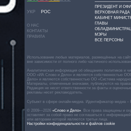
ПРЕЗИДЕНТ И ОФ
УКР
РОС
ВЕРХОВНАЯ РАДА
КАБИНЕТ МИНИСТ
ГЛАВЫ
О НАС
ОБЛАДМИНИСТРА
КОНТАКТЫ
МЭРЫ
ПРАВИЛА
ВСЕ ПЕРСОНЫ
Использование любых материалов, размещённых на сайте,
вне зависимости от полного либо частичного использова
Аналитическая информация об обещаниях политиков и чин
ООО «ИА Слово и Дело» и является собственностью ООО 
Дело» и являются собственностью ОО «Система народног
Материалы, отмеченные значками, публикуются на права
Редакция не несет ответственности за факты и оценочны
рекламы несет рекламодатель.
Субъект в сфере онлайн-медиа. Идентификатор медиа – 
© 2009—2026
«Слово и Дело»
.
Все права защищены и ох
оставляет за собой право не соглашаться с информацией
или авторами которой являются третьи лица.
Настройки конфиденциальности и файлов cookie