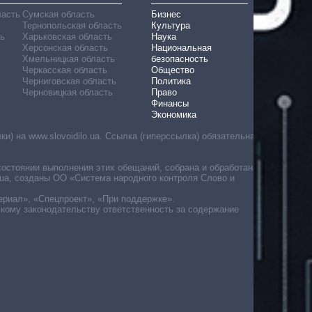
ласть
Сумская область
Бизнес
Тернопольская область
Культура
ь
Харьковская область
Наука
Херсонская область
Национальная
Хмельницкая область
безопасность
Черкасская область
Общество
Черниговская область
Политика
Черновицкая область
Право
Финансы
Экономика
) на www.slovoidilo.ua. Ссылка (гиперссылка) обязательна
состоянии выполнения этих обещаний, собрана и обработана
ua, созданы ОО «Система народного контроля Слово и
ериал», «Спецпроект», «При поддержке».
скому законодательству ответственность за содержание