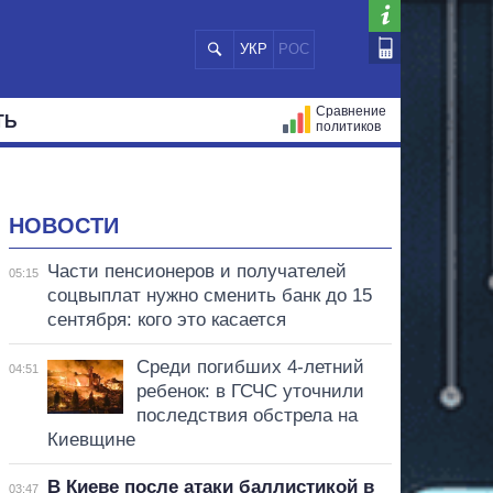
УКР
РОС
Сравнение
ТЬ
политиков
СТРАЦИЙ
МЭРЫ
ВСЕ ПЕРСОНЫ
НОВОСТИ
Части пенсионеров и получателей
05:15
соцвыплат нужно сменить банк до 15
сентября: кого это касается
Среди погибших 4-летний
04:51
ребенок: в ГСЧС уточнили
последствия обстрела на
Киевщине
В Киеве после атаки баллистикой в
03:47