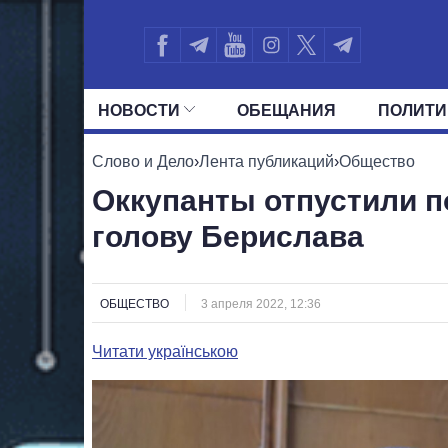
НОВОСТИ
ОБЕЩАНИЯ
ПОЛИТИ
ВСЕ ПОЛИТИКИ
ПРЕЗИДЕНТ И ОФ
Слово и Дело
›
Лента публикаций
›
Общество
Оккупанты отпустили п
голову Берислава
ОБЩЕСТВО
3 апреля 2022, 12:36
Читати українською