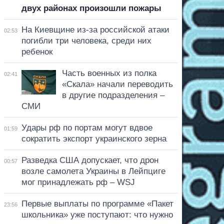
двух районах произошли пожары
На Киевщине из-за российской атаки
02:53
погибли три человека, среди них
ребенок
Часть военных из полка
02:41
«Скала» начали переводить
в другие подразделения –
СМИ
Удары рф по портам могут вдвое
01:59
сократить экспорт украинского зерна
Разведка США допускает, что дрон
00:57
возле самолета Украины в Лейпциге
мог принадлежать рф – WSJ
Первые выплаты по программе «Пакет
23:56
школьника» уже поступают: что нужно