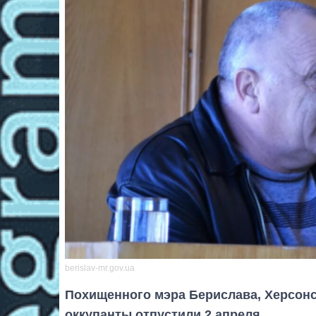
berislav-mr.gov.ua
Похищенного мэра Берислава, Херсон
оккупанты отпустили 2 апреля.