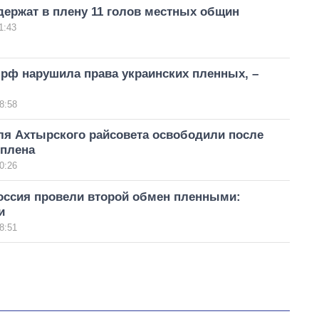
держат в плену 11 голов местных общин
1:43
рф нарушила права украинских пленных, –
8:58
ля Ахтырского райсовета освободили после
 плена
0:26
россия провели второй обмен пленными:
и
8:51