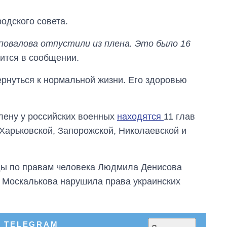
одского совета.
аповалова отпустили из плена. Это было 16
рится в сообщении.
ернуться к нормальной жизни. Его здоровью
плену у российских военных
находятся
11 глав
 Харьковской, Запорожской, Николаевской и
ды по правам человека Людмила Денисова
а Москалькова нарушила права украинских
Как за 10 лет
изменилось
количество
поступающих в
В TELEGRAM