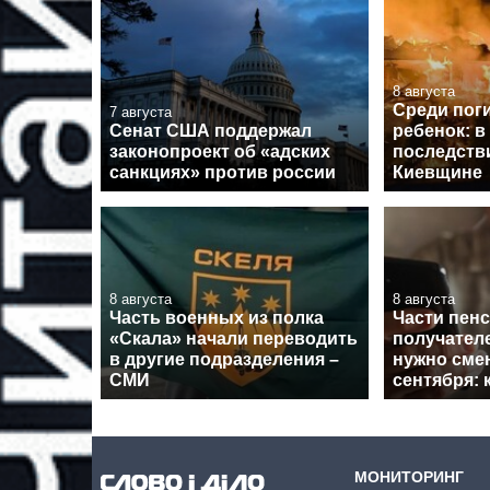
8 августа
Среди пог
7 августа
Сенат США поддержал
ребенок: в
законопроект об «адских
последств
санкциях» против россии
Киевщине
8 августа
8 августа
Часть военных из полка
Части пен
«Скала» начали переводить
получател
в другие подразделения –
нужно смен
СМИ
сентября: 
МОНИТОРИНГ