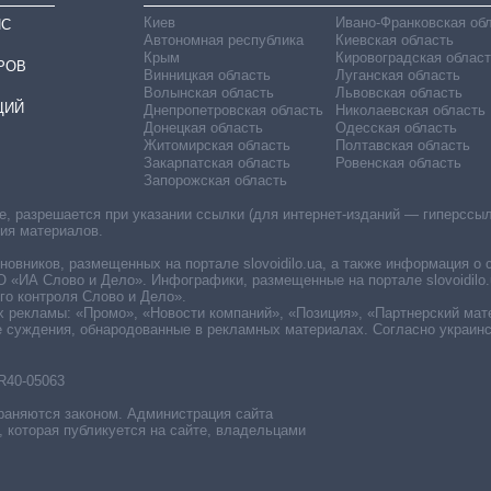
Киев
Ивано-Франковская об
ИС
Автономная республика
Киевская область
Крым
Кировоградская област
РОВ
Винницкая область
Луганская область
Волынская область
Львовская область
ЦИЙ
Днепропетровская область
Николаевская область
Донецкая область
Одесская область
Житомирская область
Полтавская область
Закарпатская область
Ровенская область
Запорожская область
 разрешается при указании ссылки (для интернет-изданий — гиперссылки
ния материалов.
овников, размещенных на портале slovoidilo.ua, а также информация о 
«ИА Слово и Дело». Инфографики, размещенные на портале slovoidilo.
о контроля Слово и Дело».
х рекламы: «Промо», «Новости компаний», «Позиция», «Партнерский мат
е суждения, обнародованные в рекламных материалах. Согласно украин
R40-05063
раняются законом. Администрация сайта
, которая публикуется на сайте, владельцами