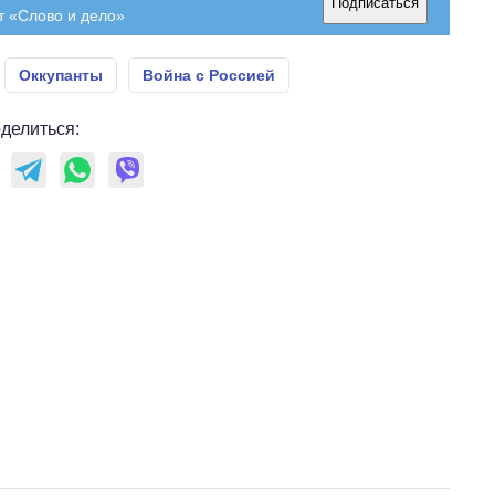
Подписаться
бакалавриат,
т «Слово и дело»
магистратуру и
аспирантуру
Оккупанты
Война с Россией
делиться: