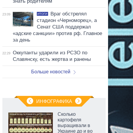
знать родителям
Враг обстрелял
ИТОГИ
23:09
стадион «Черноморец», а
Сенат США поддержал
«адские санкции» против рф. Главное
за день
Оккупанты ударили из РСЗО по
22:29
Славянску, есть жертва и ранены
Больше новостей
ИНФОГРАФИКА
Сколько
картофеля
выращивали в
Украине до и во