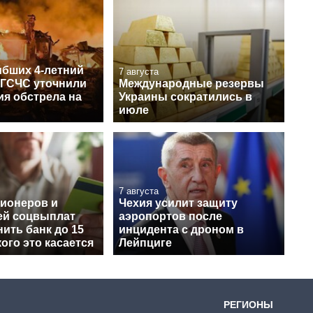
ибших 4-летний
7 августа
 ГСЧС уточнили
Международные резервы
ия обстрела на
Украины сократились в
июле
7 августа
сионеров и
Чехия усилит защиту
ей соцвыплат
аэропортов после
ить банк до 15
инцидента с дроном в
кого это касается
Лейпциге
РЕГИОНЫ