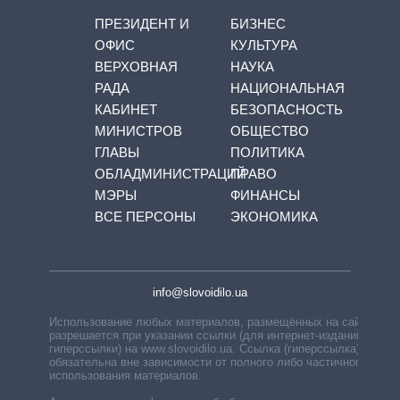
ПРЕЗИДЕНТ И
БИЗНЕС
ОФИС
КУЛЬТУРА
ВЕРХОВНАЯ
НАУКА
РАДА
НАЦИОНАЛЬНАЯ
КАБИНЕТ
БЕЗОПАСНОСТЬ
МИНИСТРОВ
ОБЩЕСТВО
ГЛАВЫ
ПОЛИТИКА
ОБЛАДМИНИСТРАЦИЙ
ПРАВО
МЭРЫ
ФИНАНСЫ
ВСЕ ПЕРСОНЫ
ЭКОНОМИКА
info@slovoidilo.ua
Использование любых материалов, размещённых на сайте,
разрешается при указании ссылки (для интернет-изданий —
гиперссылки) на www.slovoidilo.ua. Ссылка (гиперссылка)
обязательна вне зависимости от полного либо частичного
использования материалов.