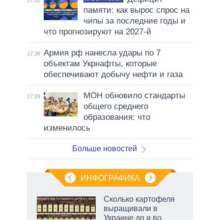
17:52
памяти: как вырос спрос на
чипы за последние годы и
что прогнозируют на 2027-й
Армия рф нанесла удары по 7
17:38
объектам Укрнафты, которые
обеспечивают добычу нефти и газа
МОН обновило стандарты
17:29
общего среднего
образования: что
изменилось
Больше новостей
ИНФОГРАФИКА
 5
Сколько картофеля
го
выращивали в
сть
Украине до и во