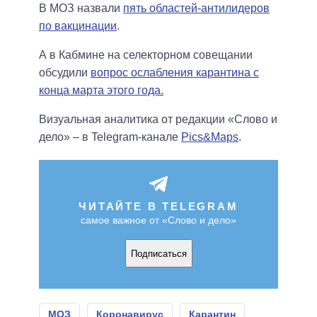
В МОЗ назвали
пять областей-антилидеров
по вакцинации
.
А в Кабмине на селекторном совещании
обсудили
вопрос ослабления карантина с
конца марта этого года.
Визуальная аналитика от редакции «Слово и
дело» – в Telegram-канале
Pics&Maps
.
ЧИТАЙТЕ В TELEGRAM
самое важное от «Слово и дело»
Подписаться
МОЗ
Коронавирус
Карантин