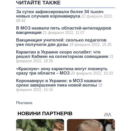
ЧИТАЙТЕ ТАКЖЕ
За сутки зафиксировали более 34 тысяч
новых случаев коронавируса
22 февраля 2022,
08:42
В МОЗ назвали пять областей-антилидеров
вакцинации
21 февраля 2022, 11:07
Вакцинация учителей: сколько педагогов
уже получили две дозы
18 февраля 2022, 15:35
Карантин в Украине скоро ослабят: что
решил Кабмин на селекторном совещании
21
февраля 2022, 18:26
«Красную» зону карантина могут покинуть
сразу три области – МОЗ
20 февраля 2022, 10:33
Коронавирус в Украине: в МОЗ назвали
сроки завершения пика новой волны
18
февраля 2022, 15:16