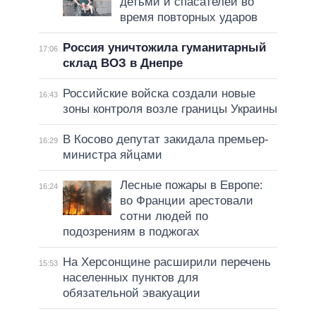
детьми и спасателей во
время повторных ударов
Россия уничтожила гуманитарный
17:06
склад ВОЗ в Днепре
Российские войска создали новые
16:43
зоны контроля возле границы Украины
В Косово депутат закидала премьер-
16:29
министра яйцами
Лесные пожары в Европе:
16:24
во Франции арестовали
сотни людей по
подозрениям в поджогах
На Херсонщине расширили перечень
15:53
населенных пунктов для
обязательной эвакуации