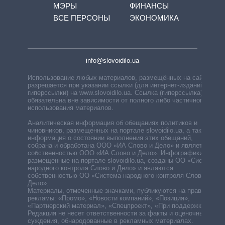
МЭРЫ
ФИНАНСЫ
ВСЕ ПЕРСОНЫ
ЭКОНОМИКА
info@slovoidilo.ua
Использование любых материалов, размещённых на сайте,
разрешается при указании ссылки (для интернет-изданий —
гиперссылки) на www.slovoidilo.ua. Ссылка (гиперссылка)
обязательна вне зависимости от полного либо частичного
использования материалов.
Аналитическая информация об обещаниях политиков и
чиновников, размещенных на портале slovoidilo.ua, а также
информация о состоянии выполнения этих обещаний,
собрана и обработана ООО «ИА Слово и Дело» и является
собственностью ООО «ИА Слово и Дело». Инфографики,
размещенные на портале slovoidilo.ua, созданы ОО «Система
народного контроля Слово и Дело» и являются
собственностью ОО «Система народного контроля Слово и
Дело».
Материалы, отмеченные значками, публикуются на правах
рекламы: «Промо», «Новости компаний», «Позиция»,
«Партнерский материал», «Спецпроект», «При поддержке».
Редакция не несет ответственности за факты и оценочные
суждения, обнародованные в рекламных материалах.