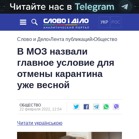
УКР
РОС
НОВОСТИ
Слово и Дело
›
Лента публикаций
›
Общество
В МОЗ назвали
ОБЕЩАНИЯ
ЛЕНТА
ПОЛИТИКА
главное условие для
СОБЫТИЯ
ЭКОНОМИКА
ПОЛИТИКИ
отмены карантина
СТАТЬИ
ОБЩЕСТВО
ИНФОГРАФИКА
МНЕНИЯ
МИР
ВСЕ ПОЛИТИКИ
уже весной
ОБЗОРЫ
ПРЕЗИДЕНТ И ОФИС
ВИДЕО
ДАЙДЖЕСТЫ
ВЕРХОВНАЯ РАДА
ОБЩЕСТВО
ПОДДЕРЖАТЬ
КАБИНЕТ МИНИСТРОВ
22 февраля 2022, 12:54
ГЛАВЫ ОБЛАДМИНИСТРАЦИЙ
СРАВНЕНИЕ ПОЛИТИКОВ
Читати українською
МЭРЫ
ВСЕ ПЕРСОНЫ