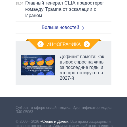
Главный генерал США предостерег
15:34
команду Трампа от эскалации с
Ираном
Больше новостей
ИНФОГРАФИКА
 5
Дефицит памяти: как
го
вырос спрос на чипы
сть
за последние годы и
ВР
что прогнозируют на
2027-й
Субъект в сфере онлайн-медиа. Идентификатор медиа –
R40-05063
© 2009—2026
«Слово и Дело»
.
Все права защищены и
охраняются законом. Администрация сайта оставляет за