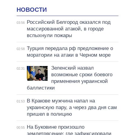
НОВОСТИ
Российский Белгород оказался под
03:56
массированной атакой, в городе
вспыхнули пожары
Турция передала рф предложение о
02:58
моратории на атаки в Черном море
Зеленский назвал
02:31
возможные сроки боевого
применения украинской
баллистики
В Кракове мужчина напал на
01:53
украинскую пару, а через два дня сам
пришел в полицию
На Буковине произошло
00:55
землетрясение: где зафиксировали