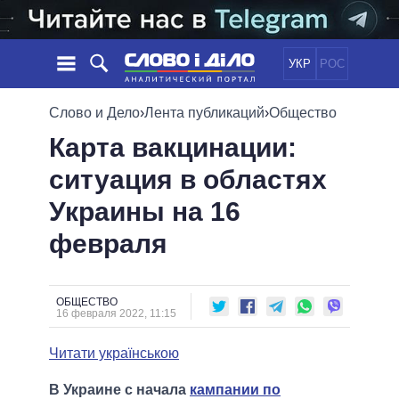
УКР
РОС
НОВОСТИ
Слово и Дело
›
Лента публикаций
›
Общество
Карта вакцинации:
ОБЕЩАНИЯ
ЛЕНТА
ПОЛИТИКА
ситуация в областях
СОБЫТИЯ
ЭКОНОМИКА
ПОЛИТИКИ
Украины на 16
СТАТЬИ
ОБЩЕСТВО
ИНФОГРАФИКА
МНЕНИЯ
МИР
ВСЕ ПОЛИТИКИ
февраля
ОБЗОРЫ
ПРЕЗИДЕНТ И ОФИС
ВИДЕО
ДАЙДЖЕСТЫ
ВЕРХОВНАЯ РАДА
ОБЩЕСТВО
ПОДДЕРЖАТЬ
КАБИНЕТ МИНИСТРОВ
16 февраля 2022, 11:15
ГЛАВЫ ОБЛАДМИНИСТРАЦИЙ
СРАВНЕНИЕ ПОЛИТИКОВ
Читати українською
МЭРЫ
ВСЕ ПЕРСОНЫ
В Украине с начала
кампании по