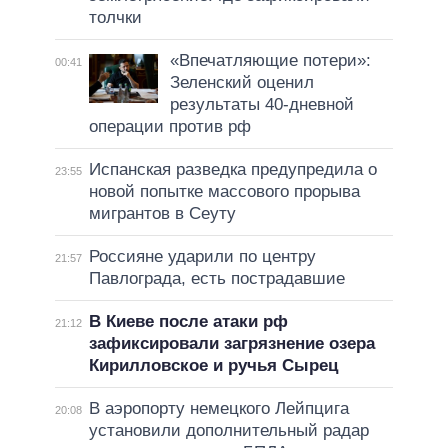
толчки
«Впечатляющие потери»:
00:41
Зеленский оценил
результаты 40-дневной
операции против рф
Испанская разведка предупредила о
23:55
новой попытке массового прорыва
мигрантов в Сеуту
Россияне ударили по центру
21:57
Павлограда, есть пострадавшие
В Киеве после атаки рф
21:12
зафиксировали загрязнение озера
Кирилловское и ручья Сырец
В аэропорту немецкого Лейпцига
20:08
установили дополнительный радар