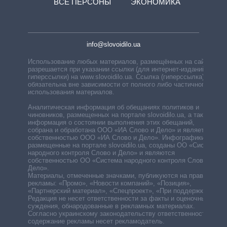
ВСЕ ПЕРСОНЫ
ЭКОНОМИКА
info@slovoidilo.ua
Использование любых материалов, размещённых на сайте,
разрешается при указании ссылки (для интернет-изданий —
гиперссылки) на www.slovoidilo.ua. Ссылка (гиперссылка)
обязательна вне зависимости от полного либо частичного
использования материалов.
Аналитическая информация об обещаниях политиков и
чиновников, размещенных на портале slovoidilo.ua, а также
информация о состоянии выполнения этих обещаний,
собрана и обработана ООО «ИА Слово и Дело» и является
собственностью ООО «ИА Слово и Дело». Инфографики,
размещенные на портале slovoidilo.ua, созданы ОО «Система
народного контроля Слово и Дело» и являются
собственностью ОО «Система народного контроля Слово и
Дело».
Материалы, отмеченные значками, публикуются на правах
рекламы: «Промо», «Новости компаний», «Позиция»,
«Партнерский материал», «Спецпроект», «При поддержке».
Редакция не несет ответственности за факты и оценочные
суждения, обнародованные в рекламных материалах.
Согласно украинскому законодательству ответственность за
содержание рекламы несет рекламодатель.