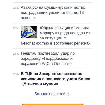
Атака рф на Сумщину: количество
13:22
пострадавших увеличилось до 13
человек
«Укрзализныця» изменила
12:58
маршруты ряда поездов из-
за ситуации с
безопасностью в восточных регионах
Генштаб подтвердил удар по
12:49
аэродрому «Гвардейское» и
поражение РЛС в Оленевке
В ТЦК на Закарпатье незаконно
12:07
«списали» с воинского учета более
1,5 тысячи мужчин
Больше новостей