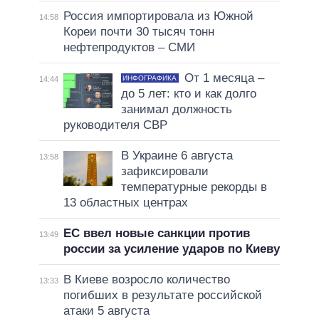
Россия импортировала из Южной
14:58
Кореи почти 30 тысяч тонн
нефтепродуктов – СМИ
От 1 месяца –
ИНФОГРАФИКА
14:44
до 5 лет: кто и как долго
занимал должность
руководителя СВР
В Украине 6 августа
13:58
зафиксировали
температурные рекорды в
13 областных центрах
ЕС ввел новые санкции против
13:49
россии за усиление ударов по Киеву
В Киеве возросло количество
13:33
погибших в результате российской
атаки 5 августа