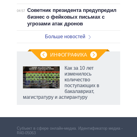
Советник президента предупредил
04:57
бизнес о фейковых письмах с
угрозами атак дронов
Больше новостей
ИНФОГРАФИКА
Как за 10 лет
о
изменилось
количество
поступающих в
ic
бакалавриат,
магистратуру и аспирантуру
Субъект в сфере онлайн-медиа. Идентификатор медиа –
R40-05063