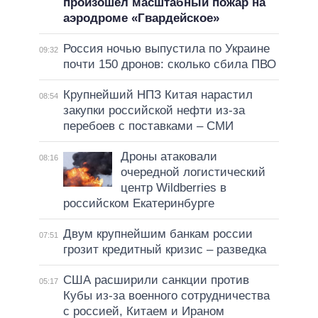
произошел масштабный пожар на
аэродроме «Гвардейское»
Россия ночью выпустила по Украине
09:32
почти 150 дронов: сколько сбила ПВО
Крупнейший НПЗ Китая нарастил
08:54
закупки российской нефти из-за
перебоев с поставками – СМИ
Дроны атаковали
08:16
очередной логистический
центр Wildberries в
российском Екатеринбурге
Двум крупнейшим банкам россии
07:51
грозит кредитный кризис – разведка
США расширили санкции против
05:17
Кубы из-за военного сотрудничества
с россией, Китаем и Ираном