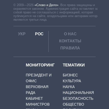
© 2009—2026
«Слово и Дело»
.
Все права защищены и
охраняются законом. Администрация сайта оставляет за
собой право не соглашаться с информацией, которая
публикуется на сайте, владельцами или авторами которой
являются третьи лица.
УКР
РОС
О НАС
КОНТАКТЫ
ПРАВИЛА
МОНИТОРИНГ
ТЕМАТИКИ
ПРЕЗИДЕНТ И
БИЗНЕС
ОФИС
КУЛЬТУРА
ВЕРХОВНАЯ
НАУКА
РАДА
НАЦИОНАЛЬНАЯ
КАБИНЕТ
БЕЗОПАСНОСТЬ
МИНИСТРОВ
ОБЩЕСТВО