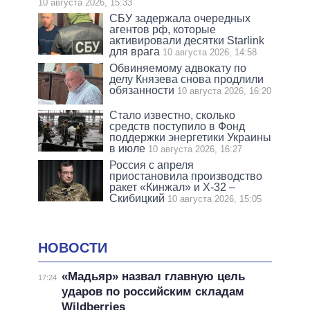
10 августа 2026, 15:33
СБУ задержала очередных
агентов рф, которые
активировали десятки Starlink
для врага
10 августа 2026, 14:58
Обвиняемому адвокату по
делу Князева снова продлили
обязанности
10 августа 2026, 16:20
Стало известно, сколько
средств поступило в Фонд
поддержки энергетики Украины
в июле
10 августа 2026, 16:27
Россия с апреля
приостановила производство
ракет «Кинжал» и Х-32 –
Скибицкий
10 августа 2026, 15:05
НОВОСТИ
«Мадьяр» назвал главную цель
17:24
ударов по российским складам
Wildberries