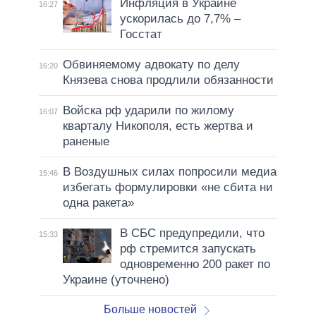
Инфляция в Украине
16:27
ускорилась до 7,7% –
Госстат
Обвиняемому адвокату по делу
16:20
Князева снова продлили обязанности
Войска рф ударили по жилому
16:07
кварталу Никополя, есть жертва и
раненые
В Воздушных силах попросили медиа
15:46
избегать формулировки «не сбита ни
одна ракета»
В СБС предупредили, что
15:33
рф стремится запускать
одновременно 200 ракет по
Украине (уточнено)
Больше новостей