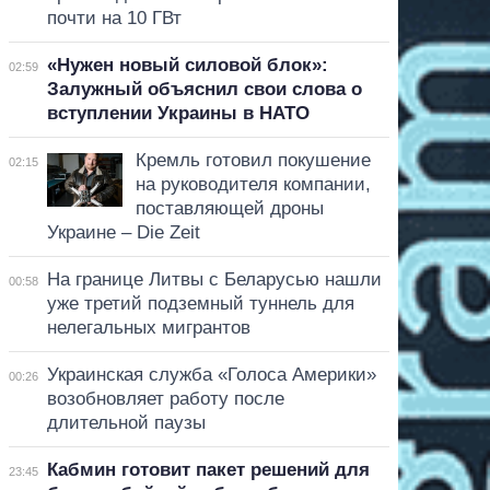
почти на 10 ГВт
«Нужен новый силовой блок»:
02:59
Залужный объяснил свои слова о
вступлении Украины в НАТО
Кремль готовил покушение
02:15
на руководителя компании,
поставляющей дроны
Украине – Die Zeit
На границе Литвы с Беларусью нашли
00:58
уже третий подземный туннель для
нелегальных мигрантов
Украинская служба «Голоса Америки»
00:26
возобновляет работу после
длительной паузы
Кабмин готовит пакет решений для
23:45