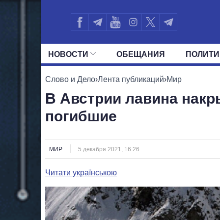
НОВОСТИ
ОБЕЩАНИЯ
ПОЛИТИ
ВСЕ ПОЛИТИКИ
ПРЕЗИДЕНТ И ОФ
Слово и Дело
›
Лента публикаций
›
Мир
В Австрии лавина накр
погибшие
МИР
5 декабря 2021, 16:26
Читати українською