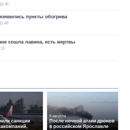
10:45
появились пункты обогрева
11:48
не сошла лавина, есть жертвы
:15
6 августа
или санкции
После ночной атаки дронов
иакомпаний,
в российском Ярославле