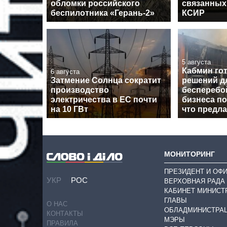
обломки российского
связанных
беспилотника «Герань-2»
КСИР
5 августа
Кабмин гот
6 августа
Затмение Солнца сократит
решений д
производство
бесперебо
электричества в ЕС почти
бизнеса по
на 10 ГВт
что предл
МОНИТОРИНГ
ПРЕЗИДЕНТ И ОФ
УКР
РОС
ВЕРХОВНАЯ РАДА
КАБИНЕТ МИНИСТ
ГЛАВЫ
О НАС
ОБЛАДМИНИСТРА
КОНТАКТЫ
МЭРЫ
ПРАВИЛА