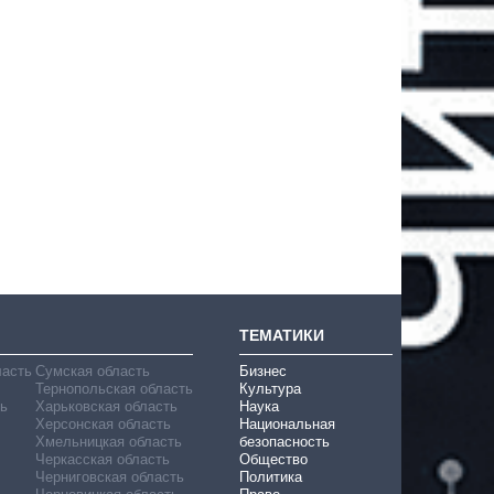
ТЕМАТИКИ
ласть
Сумская область
Бизнес
Тернопольская область
Культура
ь
Харьковская область
Наука
Херсонская область
Национальная
Хмельницкая область
безопасность
Черкасская область
Общество
Черниговская область
Политика