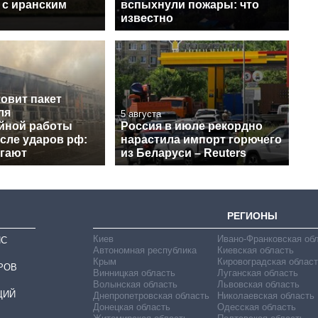
 с иранским
вспыхнули пожары: что
известно
овит пакет
ля
5 августа
йной работы
Россия в июле рекордно
сле ударов рф:
нарастила импорт горючего
агают
из Беларуси – Reuters
РЕГИОНЫ
Киев
Ивано-Франковская об
ИС
Автономная республика
Киевская область
Крым
Кировоградская област
РОВ
Винницкая область
Луганская область
Волынская область
Львовская область
ЦИЙ
Днепропетровская область
Николаевская область
Донецкая область
Одесская область