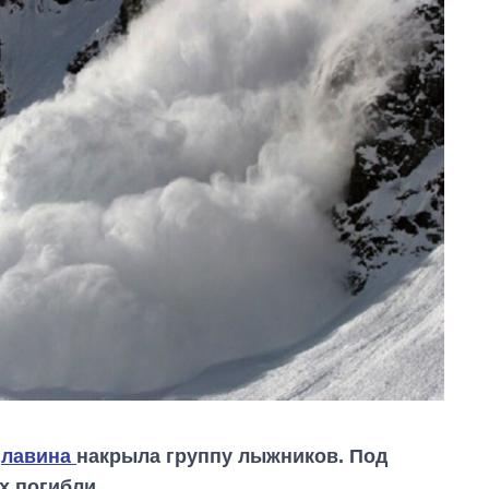
я
лавина
накрыла группу лыжников. Под
х погибли.