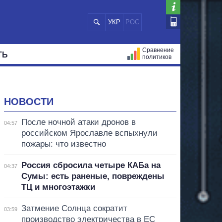
УКР
РОС
Сравнение
ТЬ
политиков
СТРАЦИЙ
МЭРЫ
ВСЕ ПЕРСОНЫ
НОВОСТИ
После ночной атаки дронов в
04:57
российском Ярославле вспыхнули
пожары: что известно
Россия сбросила четыре КАБа на
04:37
Сумы: есть раненые, повреждены
ТЦ и многоэтажки
Затмение Солнца сократит
03:59
производство электричества в ЕС