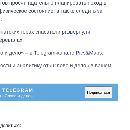
стов просят тщательно планировать поход в
Украине за годы
вторжения
физическое состояние, а также следить за
.
рпатских горах спасатели
развернули
еревалах.
о и дело» – в Telegram-канале
Pics&Maps
.
сти и аналитику от «Слово и дело» в вашем
В TELEGRAM
Подписаться
т «Слово и дело»
делиться: