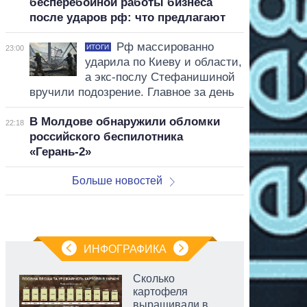
бесперебойной работы бизнеса
после ударов рф: что предлагают
Рф массированно
ИТОГИ
23:00
ударила по Киеву и области,
а экс-послу Стефанишиной
вручили подозрение. Главное за день
В Молдове обнаружили обломки
22:18
российского беспилотника
«Герань-2»
Больше новостей
ИНФОГРАФИКА
Сколько
картофеля
выращивали в