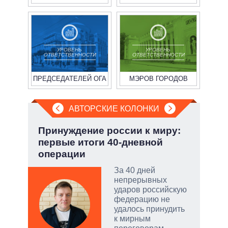
УРОВЕНЬ
УРОВЕНЬ
ОТВЕТСТВЕННОСТИ
ОТВЕТСТВЕННОСТИ
ПРЕДСЕДАТЕЛЕЙ ОГА
МЭРОВ ГОРОДОВ
АВТОРСКИЕ КОЛОНКИ
:
Принуждение россии к миру:
Июл
первые итоги 40-дневной
Кол
операции
тый
За 40 дней
непрерывных
ударов российскую
чатые
федерацию не
ем
удалось принудить
к мирным