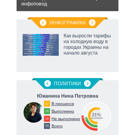
инфоповод
 для
Минс
сове
ИНФОГРАФИКА
Как выросли тарифы
на холодную воду в
в
городах Украины на
начало августа
ПОЛИТИКИ
ч
Южанина Нина Петровна
В процессе
42
55
Выполнено
16
21%
24
Не выполнено
18
о
выполнено
21
Всего
76