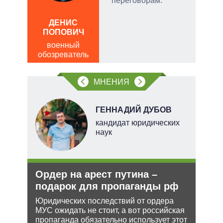
переговорам.
а
ЛЕО
ДЕНИС
пол
ПОПОВИЧ
обо
военный
обозреватель
МНЕНИЯ
Н
ГЕННАДИЙ ДУБОВ
кандидат юридических
наук
ли
Ордер на арест путина –
Рос
ти в
подарок для пропаганды рф
нич
Укр
Юридических последствий от ордера
МУС ожидать не стоит, а вот российская
ь с
Разм
пропаганда обязательно использует этот
 это
терр