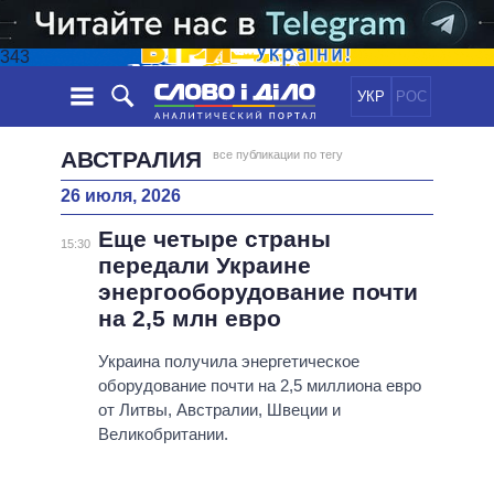
343
УКР
РОС
НОВОСТИ
АВСТРАЛИЯ
все публикации по тегу
26 июля, 2026
ОБЕЩАНИЯ
ЛЕНТА
ПОЛИТИКА
Еще четыре страны
СОБЫТИЯ
ЭКОНОМИКА
15:30
ПОЛИТИКИ
передали Украине
СТАТЬИ
ОБЩЕСТВО
энергооборудование почти
ИНФОГРАФИКА
МНЕНИЯ
МИР
ВСЕ ПОЛИТИКИ
на 2,5 млн евро
ОБЗОРЫ
ПРЕЗИДЕНТ И ОФИС
ВИДЕО
Украина получила энергетическое
ДАЙДЖЕСТЫ
ВЕРХОВНАЯ РАДА
оборудование почти на 2,5 миллиона евро
ПОДДЕРЖАТЬ
КАБИНЕТ МИНИСТРОВ
от Литвы, Австралии, Швеции и
ГЛАВЫ ОБЛАДМИНИСТРАЦИЙ
Великобритании.
СРАВНЕНИЕ ПОЛИТИКОВ
МЭРЫ