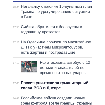
Нетаньяху отклонил 15-пунктный план
18:24
Трампа по урегулированию ситуации
в Газе
Сибига обратился к белорусам в
17:56
годовщину протестов
На Одесчине произошло масштабное
17:23
ДТП с участием микроавтобусов,
есть жертвы и пострадавшие
Рф атаковала автобус с 12
17:19
детьми и спасателей во
время повторных ударов
Россия уничтожила гуманитарный
17:06
склад ВОЗ в Днепре
Российские войска создали новые
16:43
зоны контроля возле границы Украины