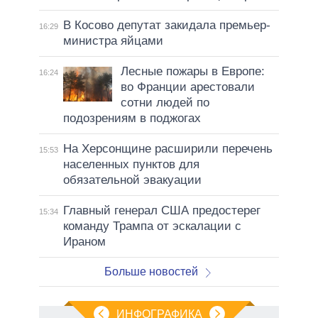
В Косово депутат закидала премьер-
16:29
министра яйцами
Лесные пожары в Европе:
16:24
во Франции арестовали
сотни людей по
подозрениям в поджогах
На Херсонщине расширили перечень
15:53
населенных пунктов для
обязательной эвакуации
Главный генерал США предостерег
15:34
команду Трампа от эскалации с
Ираном
Больше новостей
ИНФОГРАФИКА