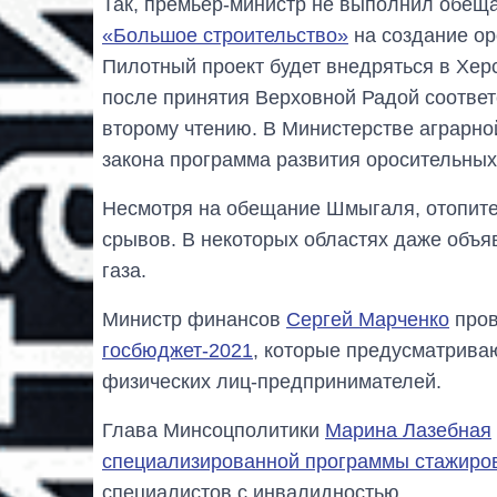
Так, премьер-министр не выполнил обеща
«Большое строительство»
на создание ор
Пилотный проект будет внедряться в Херс
после принятия Верховной Радой соответ
второму чтению. В Министерстве аграрной
закона программа развития оросительных 
Несмотря на обещание Шмыгаля, отопит
срывов. В некоторых областях даже объя
газа.
Министр финансов
Сергей Марченко
про
госбюджет-2021
, которые предусматрива
физических лиц-предпринимателей.
Глава Минсоцполитики
Марина Лазебная
специализированной программы стажиро
специалистов с инвалидностью.