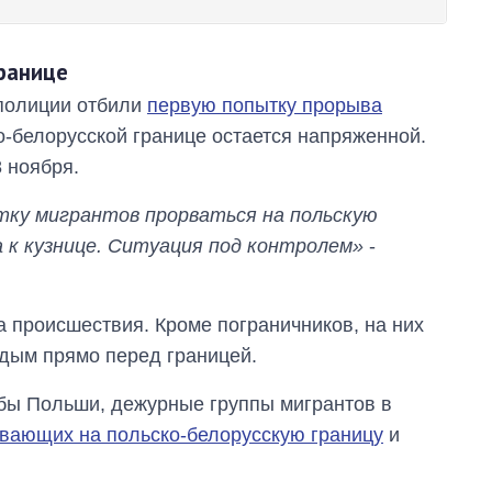
войны с россией
границе
полиции отбили
первую попытку прорыва
о-белорусской границе остается напряженной.
 ноября.
ку мигрантов прорваться на польскую
а к кузнице. Ситуация под контролем»
-
а происшествия. Кроме пограничников, на них
 дым прямо перед границей.
бы Польши, дежурные группы мигрантов в
вающих на польско-белорусскую границу
и