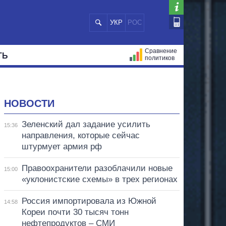
УКР
РОС
Сравнение
ТЬ
политиков
СТРАЦИЙ
МЭРЫ
ВСЕ ПЕРСОНЫ
НОВОСТИ
Зеленский дал задание усилить
15:36
направления, которые сейчас
штурмует армия рф
Правоохранители разоблачили новые
15:00
«уклонистские схемы» в трех регионах
Россия импортировала из Южной
14:58
Кореи почти 30 тысяч тонн
нефтепродуктов – СМИ