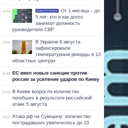
От 1 месяца – до
ИНФОГРАФИКА
14:44
5 лет: кто и как долго
занимал должность
руководителя СВР
В Украине 6 августа
13:58
зафиксировали
температурные рекорды в 13
областных центрах
ЕС ввел новые санкции против
13:49
россии за усиление ударов по Киеву
В Киеве возросло количество
13:33
погибших в результате российской
атаки 5 августа
Атака рф на Сумщину: количество
13:22
пострадавших увеличилось до 13