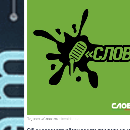
Подкаст «Словом»
slovoidilo.ua
Об очередном обострении кризиса на 