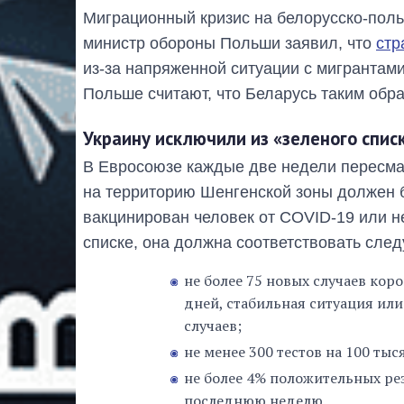
Миграционный кризис на белорусско-поль
министр обороны Польши заявил, что
стр
из-за напряженной ситуации с мигрантами
Польше считают, что Беларусь таким обр
Украину исключили из «зеленого спис
В Евросоюзе каждые две недели пересмат
на территорию Шенгенской зоны должен б
вакцинирован человек от COVID-19 или н
списке, она должна соответствовать сле
не более 75 новых случаев кор
дней, стабильная ситуация ил
случаев;
не менее 300 тестов на 100 ты
не более 4% положительных рез
последнюю неделю.