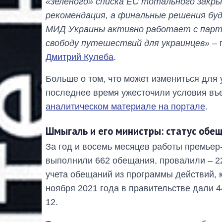
«зеленого» списка ЕС тотального закры
рекомендация, а финальные решения бу
МИД Украины активно работает с парт
свободу путешествий для украинцев»
– 
Дмитрий Кулеба
.
Больше о том, что может измениться для 
последнее время ужесточили условия въе
аналитическом материале на портале
.
Шмыгаль и его министры: статус обе
За год и восемь месяцев работы премье
выполнили 662 обещания, провалили – 22
учета обещаний из программы действий, к
ноября 2021 года в правительстве дали 
12.