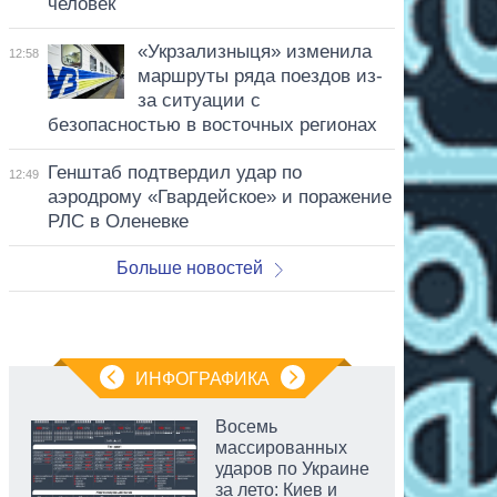
человек
«Укрзализныця» изменила
12:58
маршруты ряда поездов из-
за ситуации с
безопасностью в восточных регионах
Генштаб подтвердил удар по
12:49
аэродрому «Гвардейское» и поражение
РЛС в Оленевке
Больше новостей
ИНФОГРАФИКА
Восемь
массированных
ударов по Украине
за лето: Киев и