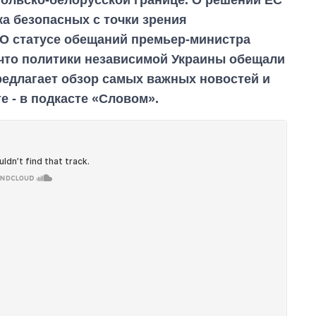
ка безопасных с точки зрения
 О статусе обещаний премьер-министра
, что политики независимой Украины обещали
редлагает обзор самых важных новостей и
 - в подкасте «Словом».
Как изменился
бюджет
Министерства
обороны за 13 лет