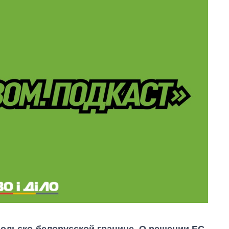
польско-белорусской границе. О решении ЕС