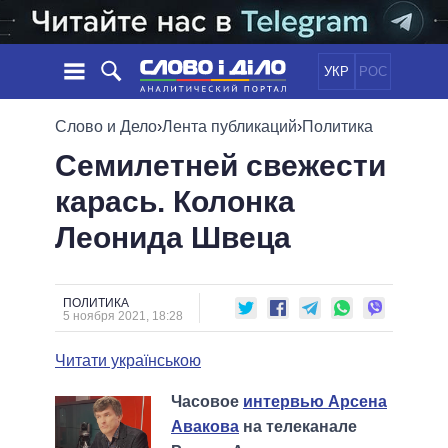
УКР
РОС
НОВОСТИ
Слово и Дело
›
Лента публикаций
›
Политика
Семилетней свежести
ОБЕЩАНИЯ
ЛЕНТА
ПОЛИТИКА
карась. Колонка
СОБЫТИЯ
ЭКОНОМИКА
ПОЛИТИКИ
Леонида Швеца
СТАТЬИ
ОБЩЕСТВО
ИНФОГРАФИКА
МНЕНИЯ
МИР
ВСЕ ПОЛИТИКИ
ОБЗОРЫ
ПРЕЗИДЕНТ И ОФИС
ВИДЕО
ПОЛИТИКА
ДАЙДЖЕСТЫ
5 ноября 2021, 18:28
ВЕРХОВНАЯ РАДА
ПОДДЕРЖАТЬ
КАБИНЕТ МИНИСТРОВ
Читати українською
ГЛАВЫ ОБЛАДМИНИСТРАЦИЙ
СРАВНЕНИЕ ПОЛИТИКОВ
Часовое
интервью Арсена
МЭРЫ
Авакова
на телеканале
ВСЕ ПЕРСОНЫ