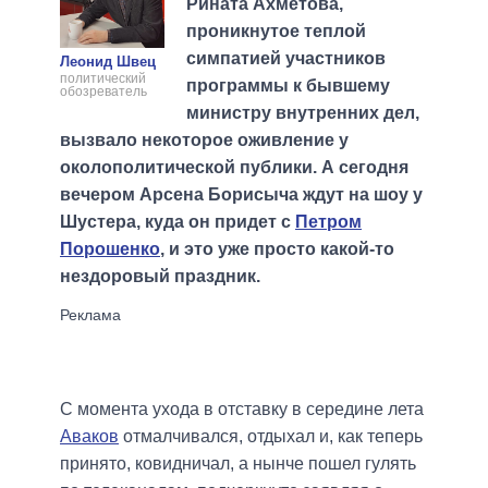
Рината Ахметова,
проникнутое теплой
симпатией участников
Леонид Швец
политический
программы к бывшему
обозреватель
министру внутренних дел,
вызвало некоторое оживление у
околополитической публики. А сегодня
вечером Арсена Борисыча ждут на шоу у
Шустера, куда он придет с
Петром
Порошенко
, и это уже просто какой-то
нездоровый праздник.
С момента ухода в отставку в середине лета
Аваков
отмалчивался, отдыхал и, как теперь
принято, ковидничал, а нынче пошел гулять