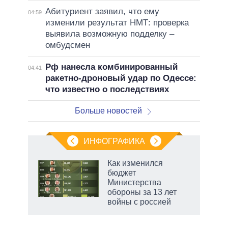
Абитуриент заявил, что ему
04:59
изменили результат НМТ: проверка
выявила возможную подделку –
омбудсмен
Рф нанесла комбинированный
04:41
ракетно-дроновый удар по Одессе:
что известно о последствиях
Больше новостей
ИНФОГРАФИКА
 как
Как изменился
чипы
бюджет
ды и
Министерства
т на
обороны за 13 лет
войны с россией
маги