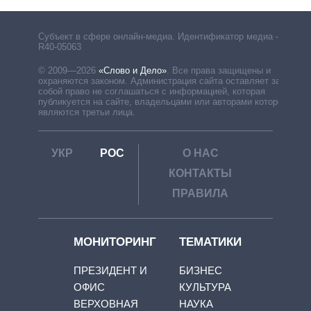
Субъект в сфере онлайн-медиа. Идентификатор медиа –
R40-05063
© 2009—2026
«Слово и Дело»
.
Все права защищены и
охраняются законом. Администрация сайта оставляет за
собой право не соглашаться с информацией, которая
публикуется на сайте, владельцами или авторами которой
являются третьи лица.
УКР
РОС
О НАС
КОНТАКТЫ
ПРАВИЛА
МОНИТОРИНГ
ТЕМАТИКИ
ПРЕЗИДЕНТ И
БИЗНЕС
ОФИС
КУЛЬТУРА
ВЕРХОВНАЯ
НАУКА