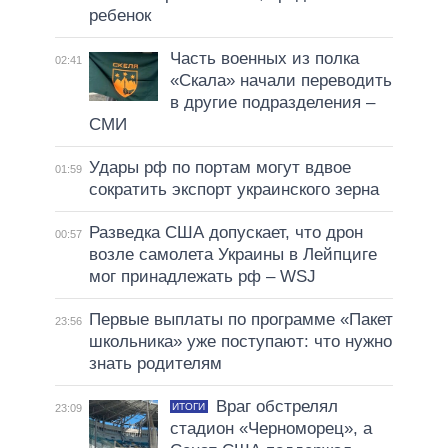
ребенок
Часть военных из полка
02:41
«Скала» начали переводить
в другие подразделения –
СМИ
Удары рф по портам могут вдвое
01:59
сократить экспорт украинского зерна
Разведка США допускает, что дрон
00:57
возле самолета Украины в Лейпциге
мог принадлежать рф – WSJ
Первые выплаты по программе «Пакет
23:56
школьника» уже поступают: что нужно
знать родителям
Враг обстрелял
ИТОГИ
23:09
стадион «Черноморец», а