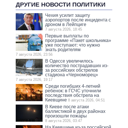
ДРУГИЕ НОВОСТИ ПОЛИТИКИ
Чехия усилит защиту
аэропортов после инцидента с
дроном в Лейпциге
7 августа 2026, 18:45
Первые выплаты по
программе «Пакет школьника»
уже поступают: что нужно
знать родителям
7 августа 2026, 23:56
В Одессе увеличилось
количество пострадавших из-
за российских обстрелов
стадиона «Черноморец»
7 августа 2026, 19:17
Среди погибших 4-летний
ребенок: в ГСЧС уточнили
последствия обстрела на
Киевщине
8 августа 2026, 04:51
В Киеве после атаки
баллистикой в двух районах
произошли пожары
8 августа 2026, 03:47
На Киевщине из-за российской