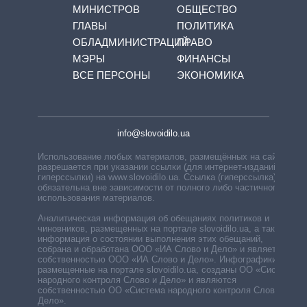
МИНИСТРОВ
ОБЩЕСТВО
ГЛАВЫ
ПОЛИТИКА
ОБЛАДМИНИСТРАЦИЙ
ПРАВО
МЭРЫ
ФИНАНСЫ
ВСЕ ПЕРСОНЫ
ЭКОНОМИКА
info@slovoidilo.ua
Использование любых материалов, размещённых на сайте,
разрешается при указании ссылки (для интернет-изданий —
гиперссылки) на www.slovoidilo.ua. Ссылка (гиперссылка)
обязательна вне зависимости от полного либо частичного
использования материалов.
Аналитическая информация об обещаниях политиков и
чиновников, размещенных на портале slovoidilo.ua, а также
информация о состоянии выполнения этих обещаний,
собрана и обработана ООО «ИА Слово и Дело» и является
собственностью ООО «ИА Слово и Дело». Инфографики,
размещенные на портале slovoidilo.ua, созданы ОО «Система
народного контроля Слово и Дело» и являются
собственностью ОО «Система народного контроля Слово и
Дело».