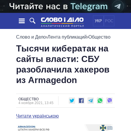
УКР
РОС
НОВОСТИ
Слово и Дело
›
Лента публикаций
›
Общество
Тысячи кибератак на
ОБЕЩАНИЯ
ЛЕНТА
ПОЛИТИКА
сайты власти: СБУ
СОБЫТИЯ
ЭКОНОМИКА
ПОЛИТИКИ
разоблачила хакеров
СТАТЬИ
ОБЩЕСТВО
ИНФОГРАФИКА
МНЕНИЯ
МИР
ВСЕ ПОЛИТИКИ
из Armagedon
ОБЗОРЫ
ПРЕЗИДЕНТ И ОФИС
ВИДЕО
ДАЙДЖЕСТЫ
ВЕРХОВНАЯ РАДА
ОБЩЕСТВО
ПОДДЕРЖАТЬ
КАБИНЕТ МИНИСТРОВ
4 ноября 2021, 13:45
ГЛАВЫ ОБЛАДМИНИСТРАЦИЙ
СРАВНЕНИЕ ПОЛИТИКОВ
Читати українською
МЭРЫ
ВСЕ ПЕРСОНЫ