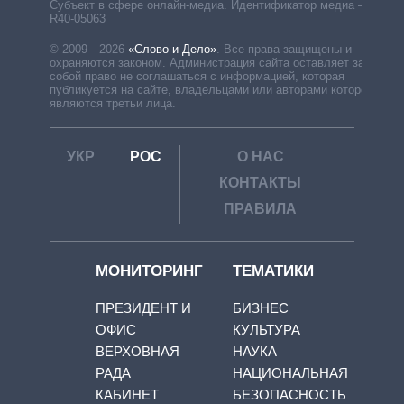
Субъект в сфере онлайн-медиа. Идентификатор медиа –
R40-05063
© 2009—2026
«Слово и Дело»
.
Все права защищены и
охраняются законом. Администрация сайта оставляет за
собой право не соглашаться с информацией, которая
публикуется на сайте, владельцами или авторами которой
являются третьи лица.
УКР
РОС
О НАС
КОНТАКТЫ
ПРАВИЛА
МОНИТОРИНГ
ТЕМАТИКИ
ПРЕЗИДЕНТ И
БИЗНЕС
ОФИС
КУЛЬТУРА
ВЕРХОВНАЯ
НАУКА
РАДА
НАЦИОНАЛЬНАЯ
КАБИНЕТ
БЕЗОПАСНОСТЬ