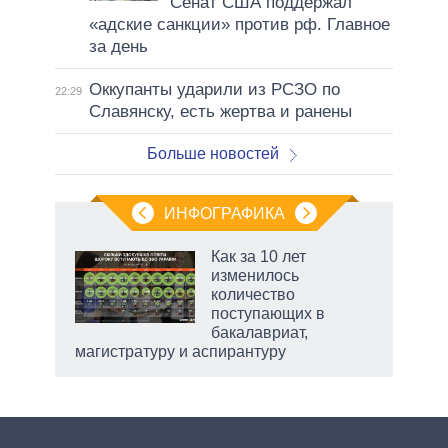
Сенат США поддержал
«адские санкции» против рф. Главное
за день
Оккупанты ударили из РСЗО по
22:29
Славянску, есть жертва и ранены
Больше новостей
ИНФОГРАФИКА
 как
Как за 10 лет
чипы
изменилось
ды и
количество
т на
поступающих в
бакалавриат,
магистратуру и аспирантуру
рф