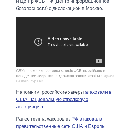
й Центр ФСБ РФ (Центр информационной
безопасности) с дислокацией в Москве.
СБУ перехопила розмови хакерів ФСБ, які здійснили
понад 5 тис кібератак на державні органи України
Служба
безпеки України
Напомним, российские хакеры
атаковали в
США Национальную стрелковую
ассоциацию
.
Ранее группа хакеров из
РФ атаковала
правительственные сети США и Европы
.