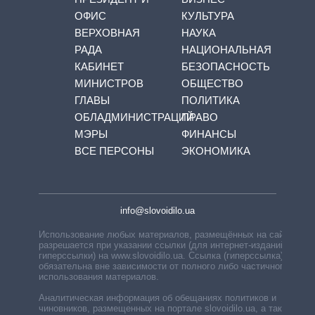
ОФИС
КУЛЬТУРА
ВЕРХОВНАЯ
НАУКА
РАДА
НАЦИОНАЛЬНАЯ
КАБИНЕТ
БЕЗОПАСНОСТЬ
МИНИСТРОВ
ОБЩЕСТВО
ГЛАВЫ
ПОЛИТИКА
ОБЛАДМИНИСТРАЦИЙ
ПРАВО
МЭРЫ
ФИНАНСЫ
ВСЕ ПЕРСОНЫ
ЭКОНОМИКА
info@slovoidilo.ua
Использование любых материалов, размещённых на сайте,
разрешается при указании ссылки (для интернет-изданий —
гиперссылки) на www.slovoidilo.ua. Ссылка (гиперссылка)
обязательна вне зависимости от полного либо частичного
использования материалов.
Аналитическая информация об обещаниях политиков и
чиновников, размещенных на портале slovoidilo.ua, а также