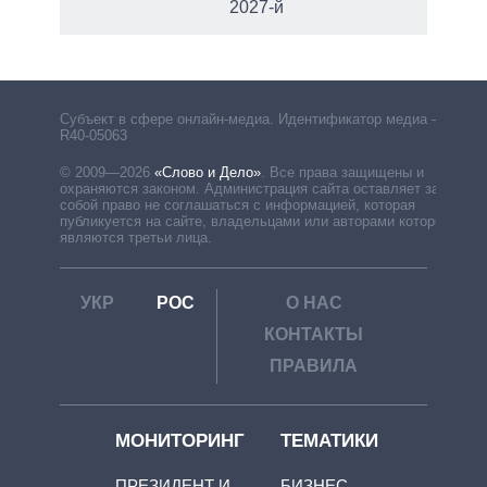
2027-й
Субъект в сфере онлайн-медиа. Идентификатор медиа –
R40-05063
© 2009—2026
«Слово и Дело»
.
Все права защищены и
охраняются законом. Администрация сайта оставляет за
собой право не соглашаться с информацией, которая
публикуется на сайте, владельцами или авторами которой
являются третьи лица.
УКР
РОС
О НАС
КОНТАКТЫ
ПРАВИЛА
МОНИТОРИНГ
ТЕМАТИКИ
ПРЕЗИДЕНТ И
БИЗНЕС