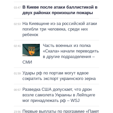
В Киеве после атаки баллистикой в
03:47
двух районах произошли пожары
На Киевщине из-за российской атаки
02:53
погибли три человека, среди них
ребенок
Часть военных из полка
02:41
«Скала» начали переводить
в другие подразделения –
СМИ
Удары рф по портам могут вдвое
01:59
сократить экспорт украинского зерна
Разведка США допускает, что дрон
00:57
возле самолета Украины в Лейпциге
мог принадлежать рф – WSJ
Первые выплаты по программе «Пакет
23:56