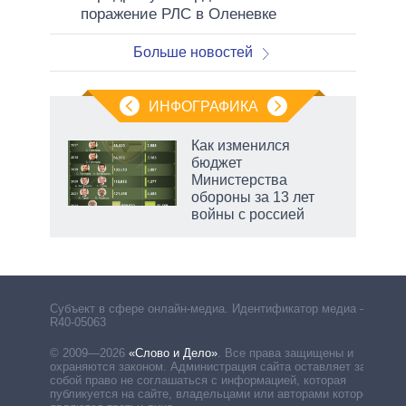
поражение РЛС в Оленевке
Больше новостей
ИНФОГРАФИКА
Как изменился
о
бюджет
Министерства
обороны за 13 лет
ic
войны с россией
маги
Субъект в сфере онлайн-медиа. Идентификатор медиа –
R40-05063
© 2009—2026
«Слово и Дело»
.
Все права защищены и
охраняются законом. Администрация сайта оставляет за
собой право не соглашаться с информацией, которая
публикуется на сайте, владельцами или авторами которой