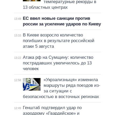
температурные рекорды в
13 областных центрах
ЕС ввел новые санкции против
13:49
россии за усиление ударов по Киеву
В Киеве возросло количество
13:33
погибших в результате российской
атаки 5 августа
Атака рф на Сумщину: количество
13:22
пострадавших увеличилось до 13
человек
«Укрзализныця» изменила
12:58
маршруты ряда поездов из-
за ситуации с
безопасностью в восточных регионах
Генштаб подтвердил удар по
12:49
аэродрому «Гвардейское» и