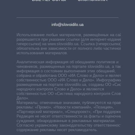
info@slovoidilo.ua
Использование любых материалов, размещённых на сайте,
разрешается при указании ссылки (для интернет-изданий —
гиперссылки) на www.slovoidilo.ua. Ссылка (гиперссылка)
обязательна вне зависимости от полного либо частичного
использования материалов.
Аналитическая информация об обещаниях политиков и
чиновников, размещенных на портале slovoidilo.ua, а также
информация о состоянии выполнения этих обещаний,
собрана и обработана ООО «ИА Слово и Дело» и является
собственностью ООО «ИА Слово и Дело». Инфографики,
размещенные на портале slovoidilo.ua, созданы ОО «Система
народного контроля Слово и Дело» и являются
собственностью ОО «Система народного контроля Слово и
Дело».
Материалы, отмеченные значками, публикуются на правах
рекламы: «Промо», «Новости компаний», «Позиция»,
«Партнерский материал», «Спецпроект», «При поддержке».
Редакция не несет ответственности за факты и оценочные
суждения, обнародованные в рекламных материалах.
Согласно украинскому законодательству ответственность за
содержание рекламы несет рекламодатель.