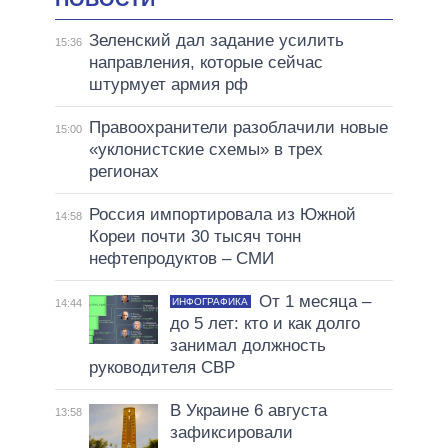
Зеленский дал задание усилить
15:36
направления, которые сейчас
штурмует армия рф
Правоохранители разоблачили новые
15:00
«уклонистские схемы» в трех
регионах
Россия импортировала из Южной
14:58
Кореи почти 30 тысяч тонн
нефтепродуктов – СМИ
От 1 месяца –
ИНФОГРАФИКА
14:44
до 5 лет: кто и как долго
занимал должность
руководителя СВР
В Украине 6 августа
13:58
зафиксировали