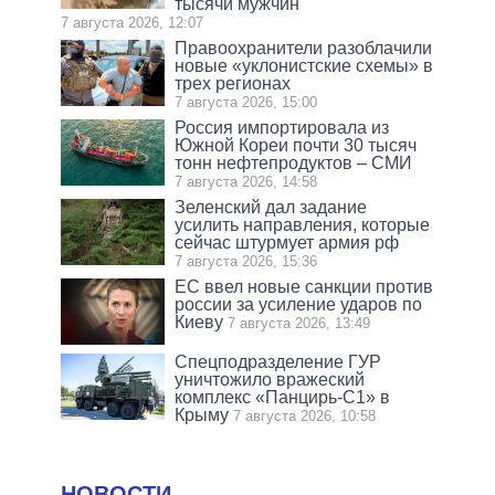
тысячи мужчин
7 августа 2026, 12:07
Правоохранители разоблачили
новые «уклонистские схемы» в
трех регионах
7 августа 2026, 15:00
Россия импортировала из
Южной Кореи почти 30 тысяч
тонн нефтепродуктов – СМИ
7 августа 2026, 14:58
Зеленский дал задание
усилить направления, которые
сейчас штурмует армия рф
7 августа 2026, 15:36
ЕС ввел новые санкции против
россии за усиление ударов по
Киеву
7 августа 2026, 13:49
Спецподразделение ГУР
уничтожило вражеский
комплекс «Панцирь-С1» в
Крыму
7 августа 2026, 10:58
НОВОСТИ