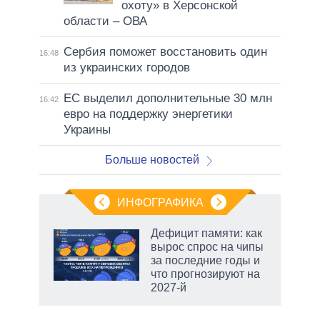
охоту» в Херсонской
области – ОВА
Сербия поможет восстановить один
16:48
из украинских городов
ЕС выделил дополнительные 30 млн
16:42
евро на поддержку энергетики
Украины
Больше новостей
ИНФОГРАФИКА
Дефицит памяти: как
вырос спрос на чипы
не за
за последние годы и
асть
что прогнозируют на
елью
2027-й
маги