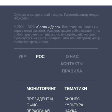
Субъект в сфере онлайн-медиа. Идентификатор медиа –
R40-05063
© 2009—2026
«Слово и Дело»
.
Все права защищены и
охраняются законом. Администрация сайта оставляет за
собой право не соглашаться с информацией, которая
публикуется на сайте, владельцами или авторами которой
являются третьи лица.
УКР
РОС
О НАС
КОНТАКТЫ
ПРАВИЛА
МОНИТОРИНГ
ТЕМАТИКИ
ПРЕЗИДЕНТ И
БИЗНЕС
ОФИС
КУЛЬТУРА
ВЕРХОВНАЯ
НАУКА