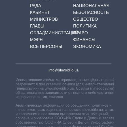
РАДА
НАЦИОНАЛЬНАЯ
КАБИНЕТ
БЕЗОПАСНОСТЬ
МИНИСТРОВ
ОБЩЕСТВО
ГЛАВЫ
ПОЛИТИКА
ОБЛАДМИНИСТРАЦИЙ
ПРАВО
МЭРЫ
ФИНАНСЫ
ВСЕ ПЕРСОНЫ
ЭКОНОМИКА
info@slovoidilo.ua
Использование любых материалов, размещённых на сайте,
разрешается при указании ссылки (для интернет-изданий —
гиперссылки) на www.slovoidilo.ua. Ссылка (гиперссылка)
обязательна вне зависимости от полного либо частичного
использования материалов.
Аналитическая информация об обещаниях политиков и
чиновников, размещенных на портале slovoidilo.ua, а также
информация о состоянии выполнения этих обещаний,
собрана и обработана ООО «ИА Слово и Дело» и является
собственностью ООО «ИА Слово и Дело». Инфографики,
размещенные на портале slovoidilo.ua, созданы ОО «Система