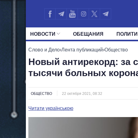
НОВОСТИ
ОБЕЩАНИЯ
ПОЛИТИ
ВСЕ ПОЛИТИКИ
ПРЕЗИДЕНТ И ОФ
Слово и Дело
›
Лента публикаций
›
Общество
Новый антирекорд: за 
тысячи больных корон
ОБЩЕСТВО
22 октября 2021, 08:32
Читати українською