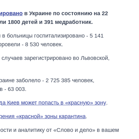
сировано
в Украине по состоянию на 22
ли 1800 детей и 391 медработник.
 в больницы госпитализировано - 5 141
ровели - 8 530 человек.
случаев зарегистрировано во Львовской,
раине заболело - 2 725 385 человек,
 - 63 003.
да Киев может попасть в «красную» зону
.
рения «красной» зоны карантина
.
Сколько
картофеля
сти и аналитику от «Слово и дело» в вашем
выращивали в
Украине до и во