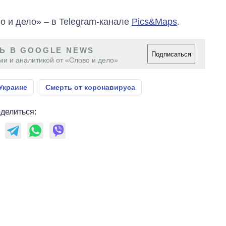
время большой
войны
о и дело» – в Telegram-канале
Pics&Maps
.
Ь В GOOGLE NEWS
Подписаться
ми и аналитикой от «Слово и дело»
Украине
Смерть от коронавируса
делиться: