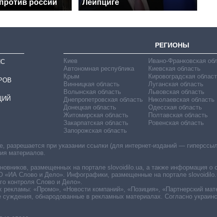
 против россии
Лейпциге
РЕГИОНЫ
Киев
Ивано-Франковская об
ИС
Автономная республика
Киевская область
Крым
Кировоградская област
РОВ
Винницкая область
Луганская область
Волынская область
Львовская область
ЦИЙ
Днепропетровская область
Николаевская область
Донецкая область
Одесская область
Житомирская область
Полтавская область
Закарпатская область
Ровенская область
Запорожская область
 разрешается при указании ссылки (для интернет-изданий — гиперссылки
ния материалов.
овников, размещенных на портале slovoidilo.ua, а также информация о 
«ИА Слово и Дело». Инфографики, размещенные на портале slovoidilo.
о контроля Слово и Дело».
х рекламы: «Промо», «Новости компаний», «Позиция», «Партнерский мат
е суждения, обнародованные в рекламных материалах. Согласно украин