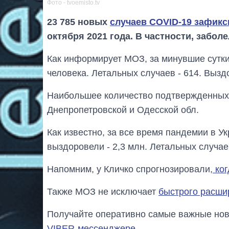
Фото - tvoemisto.tv
23 785 новых
случаев COVID-19 зафик
октября 2021 года. В частности, заболе
Как информирует МОЗ, за минувшие сутки
человека. Летальных случаев - 614. Выздо
Наибольшее количество подтвержденных 
Днепропетровской и Одесской обл.
Как известно, за все время пандемии в Ук
выздоровели - 2,3 млн. Летальных случаев
Напомним, у Кличко спрогнозировали,
ког
Также МОЗ не исключает
быстрого расши
Получайте оперативно самые важные ново
VIBER-мессенджере
.