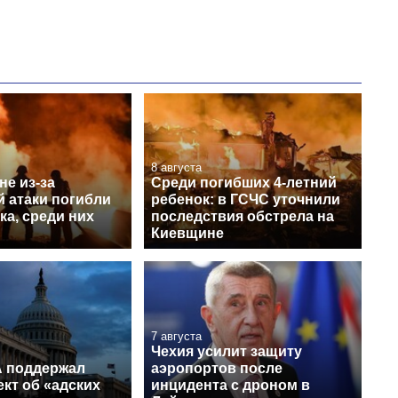
8 августа
е из-за
Среди погибших 4-летний
й атаки погибли
ребенок: в ГСЧС уточнили
ка, среди них
последствия обстрела на
Киевщине
7 августа
Чехия усилит защиту
 поддержал
аэропортов после
кт об «адских
инцидента с дроном в