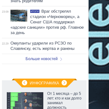
знать родителям
Враг обстрелял
ИТОГИ
23:09
стадион «Черноморец», а
Сенат США поддержал
«адские санкции» против рф. Главное
за день
Оккупанты ударили из РСЗО по
22:29
Славянску, есть жертва и ранены
Больше новостей
ИНФОГРАФИКА
От 1 месяца – до 5
лет: кто и как долго
занимал
должность