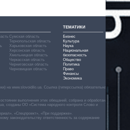
ТЕМАТИКИ
ласть
Сумская область
Бизнес
Тернопольская область
Культура
ь
Харьковская область
Наука
Херсонская область
Национальная
Хмельницкая область
безопасность
Черкасская область
Общество
Черниговская область
Политика
Черновицкая область
Право
Финансы
Экономика
) на www.slovoidilo.ua. Ссылка (гиперссылка) обязательна
состоянии выполнения этих обещаний, собрана и обработана
ua, созданы ОО «Система народного контроля Слово и
ериал», «Спецпроект», «При поддержке».
скому законодательству ответственность за содержание