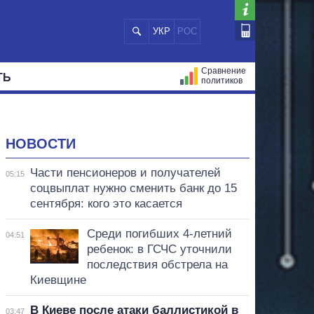
УКР
РОС
Сравнение
ТЬ
политиков
СТРАЦИЙ
МЭРЫ
ВСЕ ПЕРСОНЫ
НОВОСТИ
Части пенсионеров и получателей
05:15
соцвыплат нужно сменить банк до 15
сентября: кого это касается
Среди погибших 4-летний
04:51
ребенок: в ГСЧС уточнили
последствия обстрела на
Киевщине
В Киеве после атаки баллистикой в
03:47