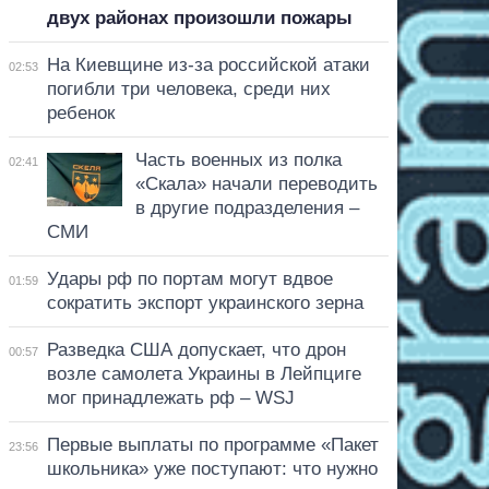
двух районах произошли пожары
На Киевщине из-за российской атаки
02:53
погибли три человека, среди них
ребенок
Часть военных из полка
02:41
«Скала» начали переводить
в другие подразделения –
СМИ
Удары рф по портам могут вдвое
01:59
сократить экспорт украинского зерна
Разведка США допускает, что дрон
00:57
возле самолета Украины в Лейпциге
мог принадлежать рф – WSJ
Первые выплаты по программе «Пакет
23:56
школьника» уже поступают: что нужно