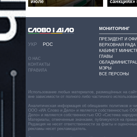
июле
санкциях»
МОНИТОРИНГ
ПРЕЗИДЕНТ И ОФ
УКР
РОС
ВЕРХОВНАЯ РАДА
КАБИНЕТ МИНИСТ
ГЛАВЫ
О НАС
ОБЛАДМИНИСТРА
КОНТАКТЫ
МЭРЫ
ПРАВИЛА
ВСЕ ПЕРСОНЫ
Использование любых материалов, размещённых на сайте,
вне зависимости от полного либо частичного использова
Аналитическая информация об обещаниях политиков и чин
ООО «ИА Слово и Дело» и является собственностью ООО 
Дело» и являются собственностью ОО «Система народног
Материалы, отмеченные значками, публикуются на права
Редакция не несет ответственности за факты и оценочны
рекламы несет рекламодатель.