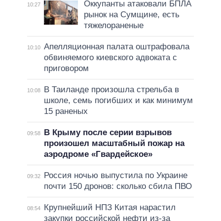
Оккупанты атаковали БПЛА
10:27
рынок на Сумщине, есть
тяжелораненые
Апелляционная палата оштрафовала
10:10
обвиняемого киевского адвоката с
приговором
В Таиланде произошла стрельба в
10:08
школе, семь погибших и как минимум
15 раненых
В Крыму после серии взрывов
09:58
произошел масштабный пожар на
аэродроме «Гвардейское»
Россия ночью выпустила по Украине
09:32
почти 150 дронов: сколько сбила ПВО
Крупнейший НПЗ Китая нарастил
08:54
закупки российской нефти из-за