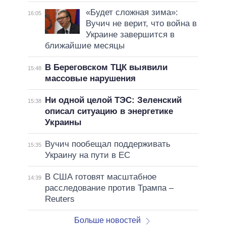
«Будет сложная зима»:
16:05
Вучич не верит, что война в
Украине завершится в
ближайшие месяцы
В Береговском ТЦК выявили
15:48
массовые нарушения
Ни одной целой ТЭС: Зеленский
15:38
описал ситуацию в энергетике
Украины
Вучич пообещал поддерживать
15:35
Украину на пути в ЕС
В США готовят масштабное
14:39
расследование против Трампа –
Reuters
Больше новостей