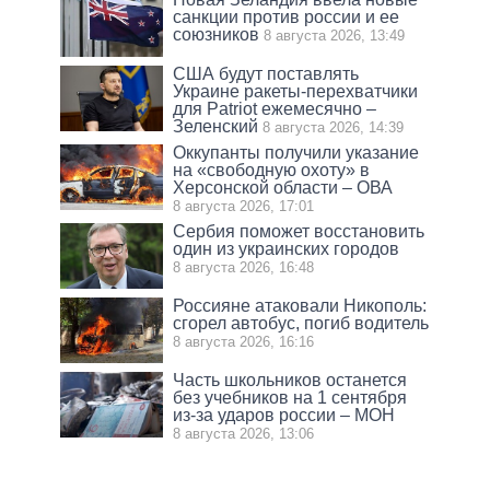
санкции против россии и ее
союзников
8 августа 2026, 13:49
США будут поставлять
Украине ракеты-перехватчики
для Patriot ежемесячно –
Зеленский
8 августа 2026, 14:39
Оккупанты получили указание
на «свободную охоту» в
Херсонской области – ОВА
8 августа 2026, 17:01
Сербия поможет восстановить
один из украинских городов
8 августа 2026, 16:48
Россияне атаковали Никополь:
сгорел автобус, погиб водитель
8 августа 2026, 16:16
Часть школьников останется
без учебников на 1 сентября
из-за ударов россии – МОН
8 августа 2026, 13:06