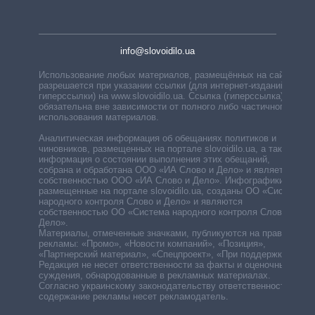
info@slovoidilo.ua
Использование любых материалов, размещённых на сайте,
разрешается при указании ссылки (для интернет-изданий —
гиперссылки) на www.slovoidilo.ua. Ссылка (гиперссылка)
обязательна вне зависимости от полного либо частичного
использования материалов.
Аналитическая информация об обещаниях политиков и
чиновников, размещенных на портале slovoidilo.ua, а также
информация о состоянии выполнения этих обещаний,
собрана и обработана ООО «ИА Слово и Дело» и является
собственностью ООО «ИА Слово и Дело». Инфографики,
размещенные на портале slovoidilo.ua, созданы ОО «Система
народного контроля Слово и Дело» и являются
собственностью ОО «Система народного контроля Слово и
Дело».
Материалы, отмеченные значками, публикуются на правах
рекламы: «Промо», «Новости компаний», «Позиция»,
«Партнерский материал», «Спецпроект», «При поддержке».
Редакция не несет ответственности за факты и оценочные
суждения, обнародованные в рекламных материалах.
Согласно украинскому законодательству ответственность за
содержание рекламы несет рекламодатель.