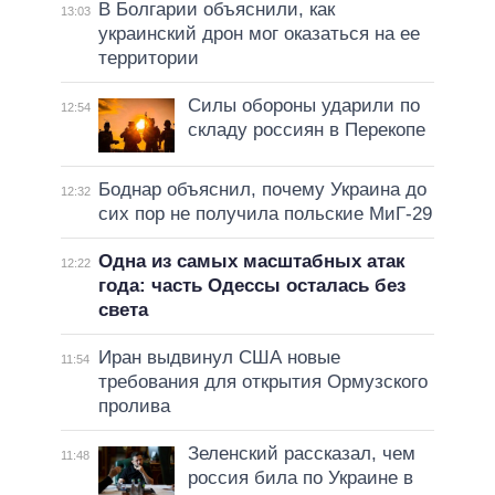
В Болгарии объяснили, как
13:03
украинский дрон мог оказаться на ее
территории
Силы обороны ударили по
12:54
складу россиян в Перекопе
Боднар объяснил, почему Украина до
12:32
сих пор не получила польские МиГ-29
Одна из самых масштабных атак
12:22
года: часть Одессы осталась без
света
Иран выдвинул США новые
11:54
требования для открытия Ормузского
пролива
Зеленский рассказал, чем
11:48
россия била по Украине в